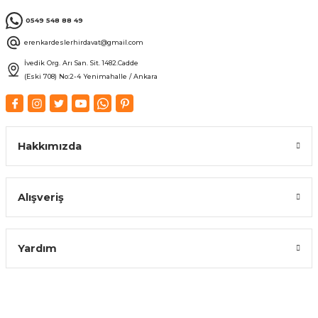
0549 548 88 49
erenkardeslerhirdavat@gmail.com
İvedik Org. Arı San. Sit. 1482.Cadde
(Eski 708) No:2-4 Yenimahalle / Ankara
Hakkımızda
Alışveriş
Yardım