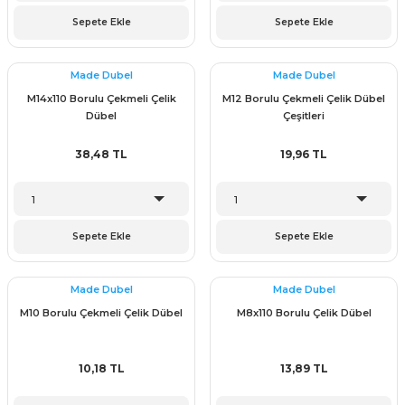
ünleri
 Bantları
ı
Sepete Ekle
Sepete Ekle
ra Çeşitleri
Made Dubel
Made Dubel
M14x110 Borulu Çekmeli Çelik
M12 Borulu Çekmeli Çelik Dübel
Tİ UÇ ÇEŞİTLERİ
ı
Dübel
Çeşitleri
ı
38,48 TL
19,96 TL
örü
Sepete Ekle
Sepete Ekle
rı
Made Dubel
Made Dubel
M10 Borulu Çekmeli Çelik Dübel
M8x110 Borulu Çelik Dübel
inaları
10,18 TL
13,89 TL