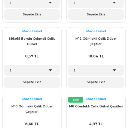
Sepete Ekle
Sepete Ekle
& Keskiler
Made Dubel
Made Dubel
M6x65 Borulu Çekmeli Çelik
M12 Gömlekli Çelik Dübel
Dübel
Çeşitleri
ı & Bijon Anahtarları
8,37 TL
18,04 TL
 & Atölye Dolapları
Sepete Ekle
Sepete Ekle
Made Dubel
Made Dubel
Yeni
M10 Gömlekli Çelik Dübel
M8 Gömlekli Çelik Dübel Çeşitleri
Çeşitleri
8,60 TL
4,97 TL