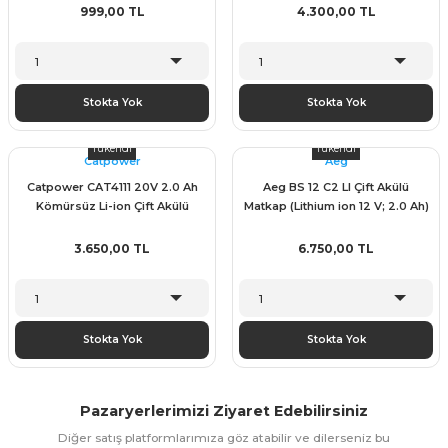
999,00 TL
4.300,00 TL
Stokta Yok
Stokta Yok
Tükendi
Tükendi
Catpower
Aeg
Catpower CAT4111 20V 2.0 Ah
Aeg BS 12 C2 LI Çift Akülü
Kömürsüz Li-ion Çift Akülü
Matkap (Lithium ion 12 V; 2.0 Ah)
Darbeli Vidalama
3.650,00 TL
6.750,00 TL
Stokta Yok
Stokta Yok
Pazaryerlerimizi Ziyaret Edebilirsiniz
Diğer satış platformlarımıza göz atabilir ve dilerseniz bu