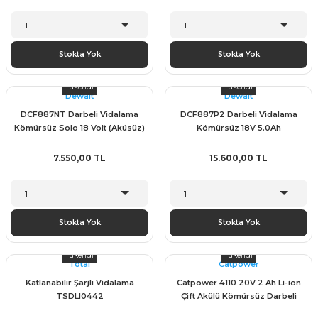
Stokta Yok
Stokta Yok
Tükendi
Tükendi
Dewalt
Dewalt
DCF887NT Darbeli Vidalama
DCF887P2 Darbeli Vidalama
Kömürsüz Solo 18 Volt (Aküsüz)
Kömürsüz 18V 5.0Ah
7.550,00 TL
15.600,00 TL
Stokta Yok
Stokta Yok
Tükendi
Tükendi
Total
Catpower
Katlanabilir Şarjlı Vidalama
Catpower 4110 20V 2 Ah Li-ion
TSDLI0442
Çift Akülü Kömürsüz Darbeli
Vidalama - CAT4110