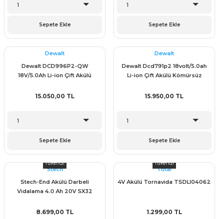
Sepete Ekle
Sepete Ekle
& Keskiler
Dewalt
Dewalt
Dewalt DCD996P2-QW
Dewalt Dcd791p2 18volt/5.0ah
18V/5.0Ah Li-ion Çift Akülü
Li-ion Çift Akülü Kömürsüz
ı & Bijon Anahtarları
Kömürsüz Profesyonel Darbeli
Profesyonel Vidalama
Matkap
15.050,00 TL
15.950,00 TL
 & Atölye Dolapları
Sepete Ekle
Sepete Ekle
Tükendi
Tükendi
Stech
Total
Stech-End Akülü Darbeli
4V Akülü Tornavida TSDLI04062
Vidalama 4.0 Ah 20V SX32
8.699,00 TL
1.299,00 TL