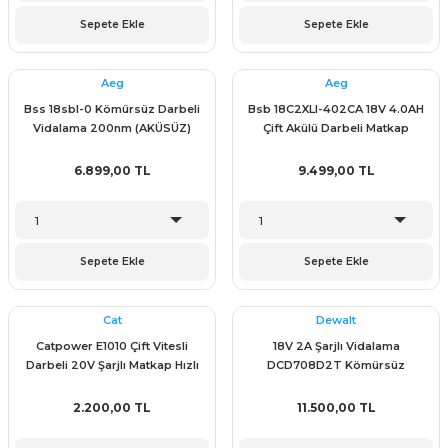
ünleri
 Bantları
ı
Sepete Ekle
Sepete Ekle
ra Çeşitleri
Aeg
Aeg
Bss 18sbl-0 Kömürsüz Darbeli
Bsb 18C2XLI-402CA 18V 4.0AH
Tİ UÇ ÇEŞİTLERİ
ı
Vidalama 200nm (AKÜSÜZ)
Çift Akülü Darbeli Matkap
Vidalama
ı
6.899,00 TL
9.499,00 TL
örü
Sepete Ekle
Sepete Ekle
rı
Cat
Dewalt
Catpower E1010 Çift Vitesli
18V 2A Şarjlı Vidalama
Darbeli 20V Şarjlı Matkap Hızlı
DCD708D2T Kömürsüz
inaları
Şarjlı 55NM Tork Kömürsüz
Motor
2.200,00 TL
11.500,00 TL