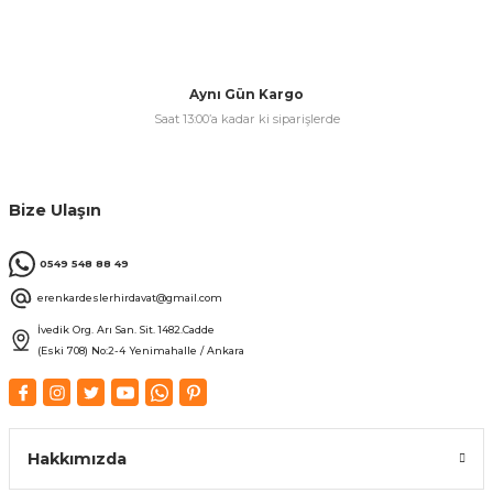
Aynı Gün Kargo
Saat 13:00’a kadar ki siparişlerde
Bize Ulaşın
0549 548 88 49
erenkardeslerhirdavat@gmail.com
İvedik Org. Arı San. Sit. 1482.Cadde
(Eski 708) No:2-4 Yenimahalle / Ankara
Hakkımızda