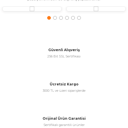
ünleri
 Bantları
ı
ra Çeşitleri
Tİ UÇ ÇEŞİTLERİ
ı
ı
Güvenli Alışveriş
256 Bit SSL Sertifikası
örü
Ücretsiz Kargo
rı
3000 TL ve üzeri siparişlerde
inaları
Orijinal Ürün Garantisi
Sertifikalı garantili ürünler