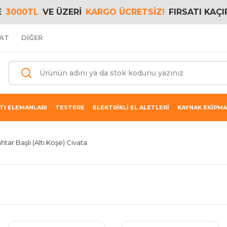
E
3000TL
VE ÜZERİ
KARGO ÜCRETSİZ!
FIRSATI KAÇI
AT
DİĞER
TI ELEMANLARI
TESTERE
ELEKTRİKLİ EL ALETLERİ
KAYNAK EKİPMA
htar Başlı (Altı Köşe) Civata