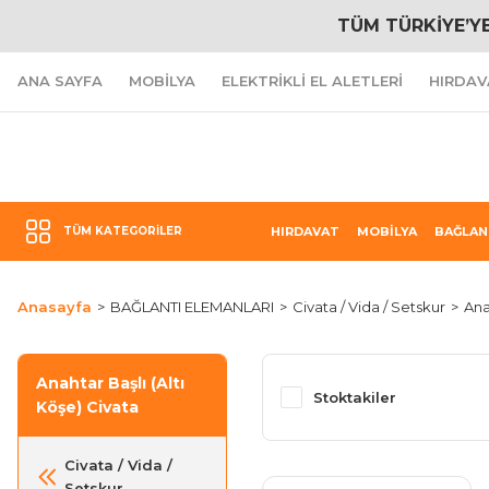
TÜM TÜRKİYE’Y
ANA SAYFA
MOBİLYA
ELEKTRİKLİ EL ALETLERİ
HIRDAV
TÜM KATEGORILER
HIRDAVAT
MOBİLYA
BAĞLAN
Anasayfa
BAĞLANTI ELEMANLARI
Civata / Vida / Setskur
Ana
Anahtar Başlı (Altı
Stoktakiler
Köşe) Civata
Civata / Vida /
Setskur