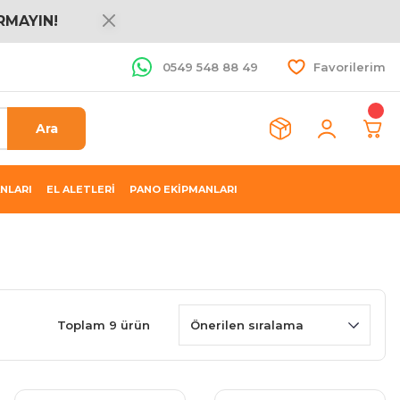
RMAYIN!
0549 548 88 49
Favorilerim
Ara
NLARI
EL ALETLERİ
PANO EKİPMANLARI
Toplam 9 ürün