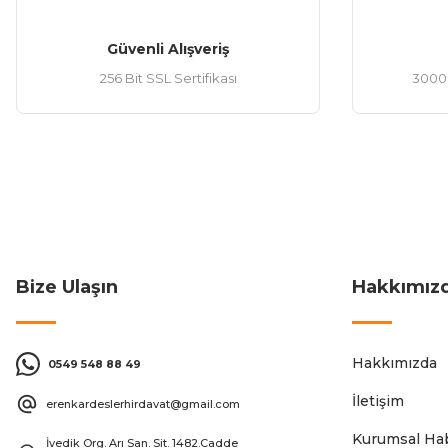
M10x40 mm (1)
Güvenli Alışveriş
M10x45 mm (1)
256 Bit SSL Sertifikası
3000 
M10x50 mm (1)
M10x60 mm (1)
M10x70 mm (1)
M10x80 mm (1)
M10x90 mm (1)
Bize Ulaşın
Hakkımız
M12x100 mm (1)
M12x110 mm (1)
Hakkımızda
0549 548 88 49
M12x120 mm (1)
İletişim
erenkardeslerhirdavat@gmail.com
M12x130 mm (1)
Kurumsal Hab
İvedik Org. Arı San. Sit. 1482.Cadde