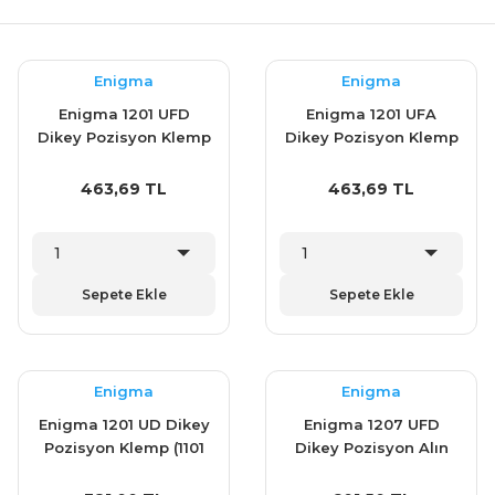
Enigma
Enigma
Enigma 1201 UFD
Enigma 1201 UFA
Dikey Pozisyon Klemp
Dikey Pozisyon Klemp
(1101 P)
(1101 A)
463,69 TL
463,69 TL
Sepete Ekle
Sepete Ekle
Enigma
Enigma
Enigma 1201 UD Dikey
Enigma 1207 UFD
Pozisyon Klemp (1101
Dikey Pozisyon Alın
D)
Dikey Taban Klemp
(1103 P)