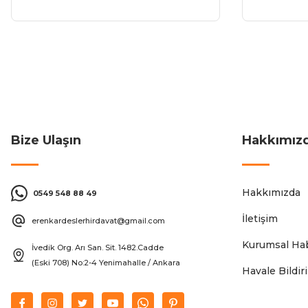
Bize Ulaşın
Hakkımız
Hakkımızda
0549 548 88 49
İletişim
erenkardeslerhirdavat@gmail.com
Kurumsal Hab
İvedik Org. Arı San. Sit. 1482.Cadde
(Eski 708) No:2-4 Yenimahalle / Ankara
Havale Bildi