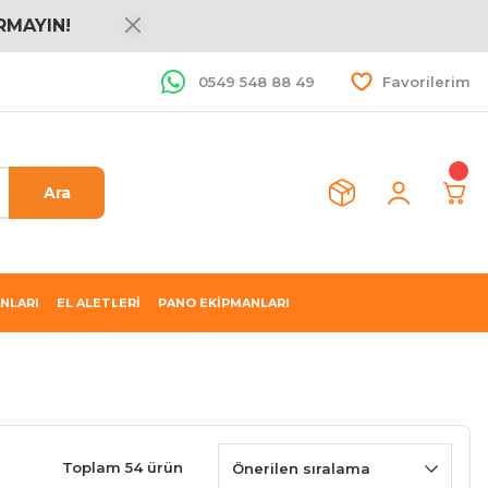
RMAYIN!
0549 548 88 49
Favorilerim
Ara
NLARI
EL ALETLERİ
PANO EKİPMANLARI
Toplam 54 ürün