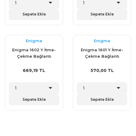
Sepete Ekle
Sepete Ekle
Enigma
Enigma
Enigma 1602 Y İtme-
Enigma 1601 Y İtme-
Çekme Bağlantı
Çekme Bağlantı
Elemanı Klemp (16010
Elemanı Klemp (16008
Y)
Y)
669,19 TL
570,00 TL
Sepete Ekle
Sepete Ekle