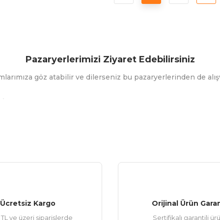
Pazaryerlerimizi Ziyaret Edebilirsiniz
mlarımıza göz atabilir ve dilerseniz bu pazaryerlerinden de alışv
Ücretsiz Kargo
Orijinal Ürün Garan
TL ve üzeri siparişlerde
Sertifikalı garantili ür