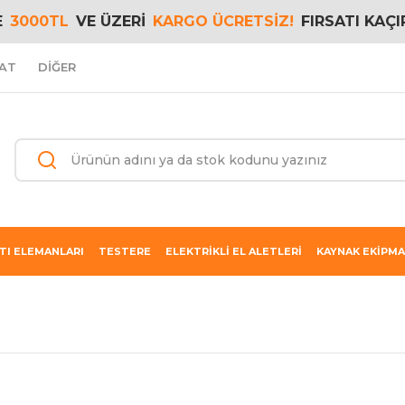
E
3000TL
VE ÜZERİ
KARGO ÜCRETSİZ!
FIRSATI KAÇI
AT
DİĞER
TI ELEMANLARI
TESTERE
ELEKTRİKLİ EL ALETLERİ
KAYNAK EKİPMA