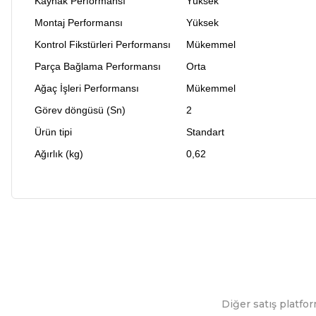
Kaynak Performansı
Yüksek
Montaj Performansı
Yüksek
Kontrol Fikstürleri Performansı
Mükemmel
Parça Bağlama Performansı
Orta
Ağaç İşleri Performansı
Mükemmel
Görev döngüsü (Sn)
2
Ürün tipi
Standart
Ağırlık (kg)
0,62
Bu ürünün fiyat bilgisi, resim, ürün açıklamalarında ve diğer ko
Görüş ve önerileriniz için teşekkür ederiz.
Ürün resmi kalitesiz, bozuk veya görüntülenemiyor.
Diğer satış platfor
Ürün açıklamasında eksik bilgiler bulunuyor.