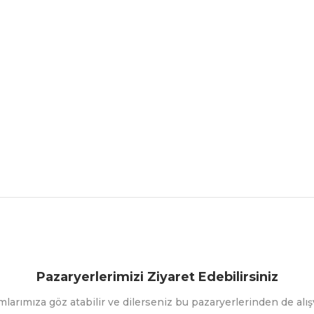
nularda yetersiz gördüğünüz noktaları öneri formunu kullanarak tarafımız
Bu ürüne ilk yorumu siz yapın!
Pazaryerlerimizi Ziyaret Edebilirsiniz
Yorum Yaz
mlarımıza göz atabilir ve dilerseniz bu pazaryerlerinden de alışv