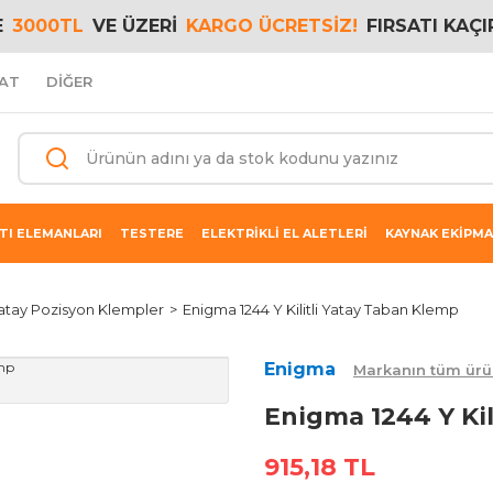
E
3000TL
VE ÜZERİ
KARGO ÜCRETSİZ!
FIRSATI KAÇI
AT
DİĞER
TI ELEMANLARI
TESTERE
ELEKTRİKLİ EL ALETLERİ
KAYNAK EKİPMA
atay Pozisyon Klempler
Enigma 1244 Y Kilitli Yatay Taban Klemp
Enigma
Markanın tüm ürü
Enigma 1244 Y Kil
915,18 TL