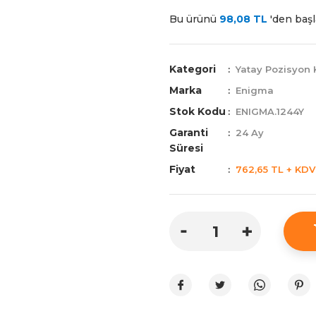
Bu ürünü
98,08 TL
'den başla
Kategori
Yatay Pozisyon 
Marka
Enigma
Stok Kodu
ENIGMA.1244Y
Garanti
24 Ay
Süresi
Fiyat
762,65 TL + KDV