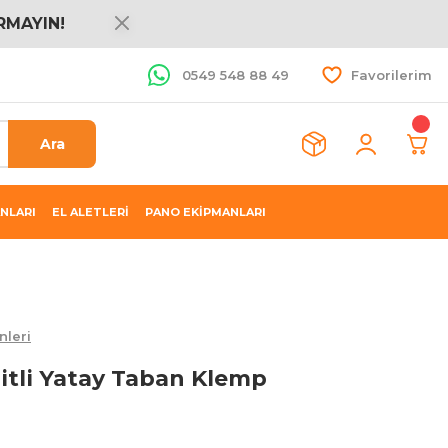
RMAYIN!
0549 548 88 49
Favorilerim
Ara
NLARI
EL ALETLERİ
PANO EKİPMANLARI
nleri
itli Yatay Taban Klemp