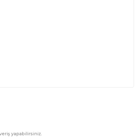
a iletebilirsiniz.
eriş yapabilirsiniz.