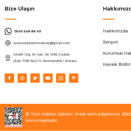
Bize Ulaşın
Hakkımız
Hakkımızda
0549 548 88 49
İletişim
erenkardeslerhirdavat@gmail.com
Kurumsal Hab
İvedik Org. Arı San. Sit. 1482.Cadde
(Eski 708) No:2-4 Yenimahalle / Ankara
Havale Bildi
© Tüm Hakları Saklıdır. Kredi kartı bilgileriniz 256bi
korunmaktadır.