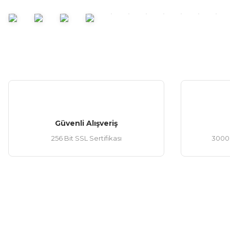
Ürün bilgilerinde hatalar bulunuyor.
Ürün fiyatı diğer sitelerden daha pahalı.
Bu ürüne benzer farklı alternatifler olmalı.
Güvenli Alışveriş
256 Bit SSL Sertifikası
3000 