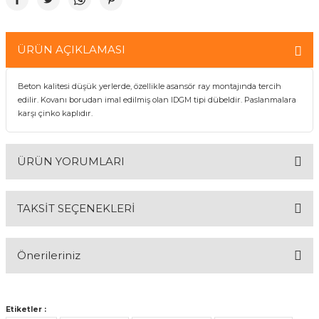
& Keskiler
ÜRÜN AÇIKLAMASI
Beton kalitesi düşük yerlerde, özellikle asansör ray montajında tercih
edilir. Kovanı borudan imal edilmiş olan IDGM tipi dübeldir. Paslanmalara
karşı çinko kaplıdır.
ı & Bijon Anahtarları
 & Atölye Dolapları
ÜRÜN YORUMLARI
TAKSİT SEÇENEKLERİ
Bu ürüne ilk yorumu siz yapın!
Önerileriniz
Yorum Yaz
Bu ürünün fiyat bilgisi, resim, ürün açıklamalarında ve diğer
konularda yetersiz gördüğünüz noktaları öneri formunu
Etiketler :