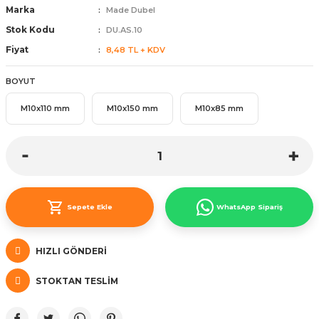
Marka
Made Dubel
ünleri
 Bantları
ı
Stok Kodu
DU.AS.10
Fiyat
8,48 TL + KDV
ra Çeşitleri
BOYUT
Tİ UÇ ÇEŞİTLERİ
ı
M10x110 mm
M10x150 mm
M10x85 mm
ı
örü
Sepete Ekle
WhatsApp Sipariş
rı
HIZLI GÖNDERI
inaları
STOKTAN TESLIM