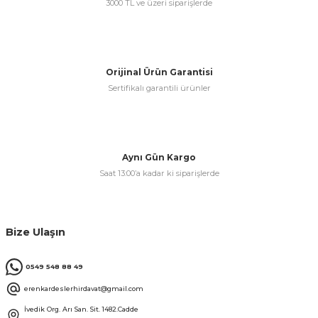
3000 TL ve üzeri siparişlerde
Orijinal Ürün Garantisi
Sertifikalı garantili ürünler
Aynı Gün Kargo
Saat 13:00’a kadar ki siparişlerde
Bize Ulaşın
0549 548 88 49
erenkardeslerhirdavat@gmail.com
İvedik Org. Arı San. Sit. 1482.Cadde