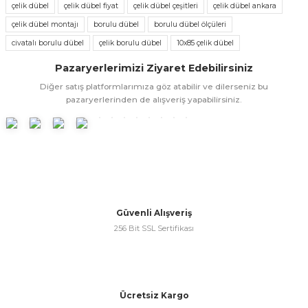
kullanarak tarafımıza iletebilirsiniz.
çelik dübel
çelik dübel fiyat
çelik dübel çeşitleri
çelik dübel ankara
Görüş ve önerileriniz için teşekkür ederiz.
çelik dübel montajı
borulu dübel
borulu dübel ölçüleri
civatalı borulu dübel
çelik borulu dübel
10x85 çelik dübel
Ürün resmi kalitesiz, bozuk veya görüntülenemiyor.
Pazaryerlerimizi Ziyaret Edebilirsiniz
Ürün açıklamasında eksik bilgiler bulunuyor.
Diğer satış platformlarımıza göz atabilir ve dilerseniz bu
Ürün bilgilerinde hatalar bulunuyor.
pazaryerlerinden de alışveriş yapabilirsiniz.
Ürün fiyatı diğer sitelerden daha pahalı.
Bu ürüne benzer farklı alternatifler olmalı.
Güvenli Alışveriş
Gönder
256 Bit SSL Sertifikası
Ücretsiz Kargo