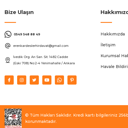
Bize Ulaşın
Hakkımız
Hakkımızda
0549 548 88 49
İletişim
erenkardeslerhirdavat@gmail.com
Kurumsal Hab
İvedik Org. Arı San. Sit. 1482.Cadde
(Eski 708) No:2-4 Yenimahalle / Ankara
Havale Bildi
© Tüm Hakları Saklıdır. Kredi kartı bilgileriniz 256bi
korunmaktadır.