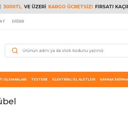
E
3000TL
VE ÜZERİ
KARGO ÜCRETSİZ!
FIRSATI KAÇI
AT
DİĞER
TI ELEMANLARI
TESTERE
ELEKTRİKLİ EL ALETLERİ
KAYNAK EKİPMA
übel