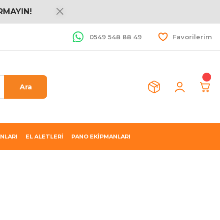
RMAYIN!
0549 548 88 49
Favorilerim
Ara
NLARI
EL ALETLERİ
PANO EKİPMANLARI