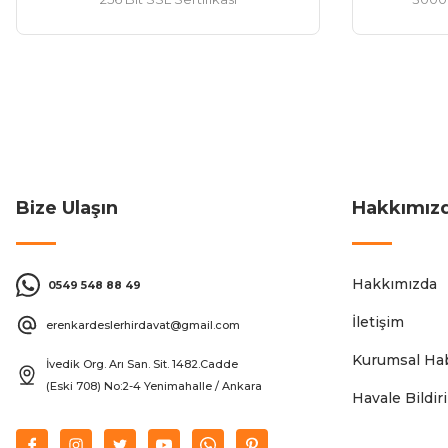
Bize Ulaşın
Hakkımız
Hakkımızda
0549 548 88 49
İletişim
erenkardeslerhirdavat@gmail.com
Kurumsal Hab
İvedik Org. Arı San. Sit. 1482.Cadde
(Eski 708) No:2-4 Yenimahalle / Ankara
Havale Bildi