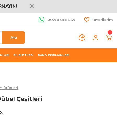
RMAYIN!
0549 548 88 49
Favorilerim
Ara
NLARI
EL ALETLERİ
PANO EKİPMANLARI
m ürünleri
Dübel Çeşitleri
...