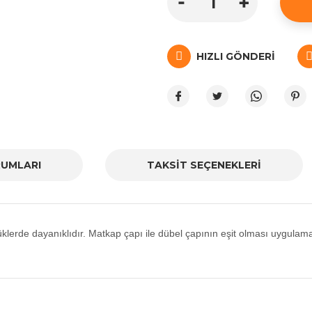
HIZLI GÖNDERI
UMLARI
TAKSİT SEÇENEKLERİ
lerde dayanıklıdır. Matkap çapı ile dübel çapının eşit olması uygulama
nularda yetersiz gördüğünüz noktaları öneri formunu kullanarak tarafımız