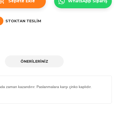
Sepete Ekle
WhatsApp Sipariş
STOKTAN TESLIM
ÖNERILERINIZ
da zaman kazandırır. Paslanmalara karşı çinko kaplıdır.
a iletebilirsiniz.