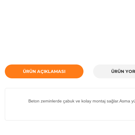
ÜRÜN AÇIKLAMASI
ÜRÜN YOR
Beton zeminlerde çabuk ve kolay montaj sağlar.Asma yük
Bu ürünün fiyat bilgisi, resim, ürün açıklamalarında ve diğer ko