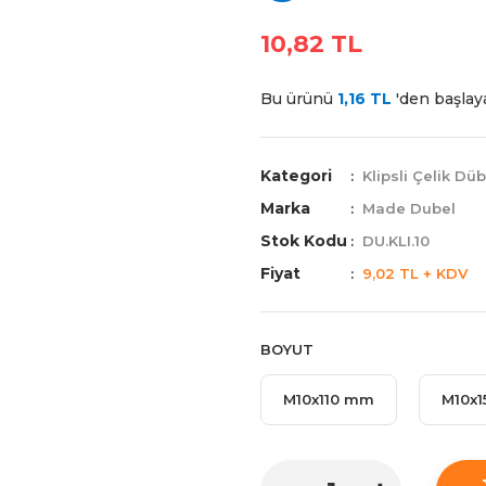
10,82 TL
Bu ürünü
1,16 TL
'den başlaya
Kategori
Klipsli Çelik Düb
Marka
Made Dubel
Stok Kodu
DU.KLI.10
Fiyat
9,02 TL + KDV
BOYUT
M10x110 mm
M10x