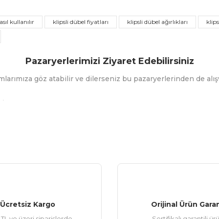
Bu ürüne ilk yorumu siz yapın!
asıl kullanılır
klipsli dübel fiyatları
klipsli dübel ağırlıkları
klip
Yorum Yaz
Pazaryerlerimizi Ziyaret Edebilirsiniz
mlarımıza göz atabilir ve dilerseniz bu pazaryerlerinden de alışv
Gönder
Ücretsiz Kargo
Orijinal Ürün Garan
TL ve üzeri siparişlerde
Sertifikalı garantili ür