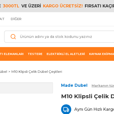
E
3000TL
VE ÜZERİ
KARGO ÜCRETSİZ!
FIRSATI KAÇI
AT
DİĞER
TI ELEMANLARI
TESTERE
ELEKTRİKLİ EL ALETLERİ
KAYNAK EKİPMA
Dübel
M10 Klipsli Çelik Dübel Çeşitleri
Made Dubel
Markanın tü
M10 Klipsli Çelik 
Aynı Gün Hızlı Kargo