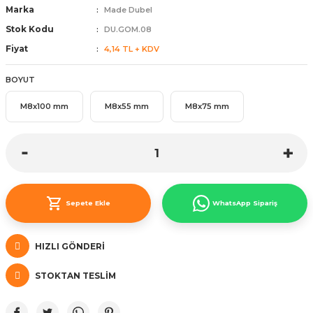
Marka
Made Dubel
ünleri
 Bantları
ı
Stok Kodu
DU.GOM.08
Fiyat
4,14 TL + KDV
ra Çeşitleri
BOYUT
Tİ UÇ ÇEŞİTLERİ
ı
M8x100 mm
M8x55 mm
M8x75 mm
ı
örü
Sepete Ekle
WhatsApp Sipariş
rı
HIZLI GÖNDERI
inaları
STOKTAN TESLIM