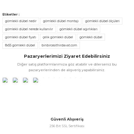
Bu ürünün fiyat bilgisi, resim, ürün açıklamalarında ve diğer
konularda yetersiz gördüğünüz noktaları öneri formunu
Etiketler :
kullanarak tarafımıza iletebilirsiniz.
gömlekli dübel nedir
gömlekli dübel montajı
gömlekli dübel ölçüleri
Görüş ve önerileriniz için teşekkür ederiz.
gömlekli dübel nerede kullanılır
gömlekli dübel ağırlıkları
gömlekli dübel fiyatı
çelik gömlekli dübel
gömlekli dübel
Ürün resmi kalitesiz, bozuk veya görüntülenemiyor.
8x55 gömlekli dübel
binbircesithirdavat.com
Ürün açıklamasında eksik bilgiler bulunuyor.
Pazaryerlerimizi Ziyaret Edebilirsiniz
Ürün bilgilerinde hatalar bulunuyor.
Diğer satış platformlarımıza göz atabilir ve dilerseniz bu
Ürün fiyatı diğer sitelerden daha pahalı.
pazaryerlerinden de alışveriş yapabilirsiniz.
Bu ürüne benzer farklı alternatifler olmalı.
Gönder
Güvenli Alışveriş
256 Bit SSL Sertifikası