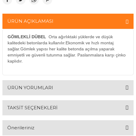
& Keskiler
ÜRÜN AÇIKLAMASI
GÖMLEKLİ DÜBEL
Orta ağırlıktaki yüklerde ve düşük
kalitedeki betonlarda kullanılır.Ekonomik ve hızlı montaj
sağlar.Gömlek yapısı her kalite betonda açılma yaparak
ı & Bijon Anahtarları
emniyetli ve güvenli tutunma sağlar. Paslanmalara karşı çinko
kaplıdır.
 & Atölye Dolapları
ÜRÜN YORUMLARI
TAKSİT SEÇENEKLERİ
Bu ürüne ilk yorumu siz yapın!
Önerileriniz
Yorum Yaz