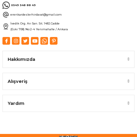
0549 548 88 49
erenkardeslerhirdavat@gmail.com
İvedik Org. Arı San. Sit. 1482.Cadde
(Eski 708) No:2-4 Yenimahalle / Ankara
Hakkımızda
Alışveriş
Yardım