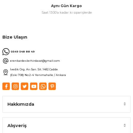
Aynı Gün Kargo
Saat 13:00’a kadar ki siparişlerde
Bize Ulaşın
0549 548 88 49
erenkardeslerhirdavat@gmail.com
İvedik Org. Arı San. Sit. 1482.Cadde
(Eski 708) No:2-4 Yenimahalle / Ankara
Hakkımızda
Alışveriş