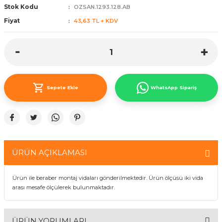
Stok Kodu
OZSAN.1293.128.AB
ünleri
 Bantları
ı
Fiyat
43,63 TL + KDV
ra Çeşitleri
Tİ UÇ ÇEŞİTLERİ
ı
ı
Sepete Ekle
WhatsApp Sipariş
örü
ÜRÜN AÇIKLAMASI
rı
Ürün ile beraber montaj vidaları gönderilmektedir. Ürün ölçüsü iki vida
inaları
arası mesafe ölçülerek bulunmaktadır.
ÜRÜN YORUMLARI