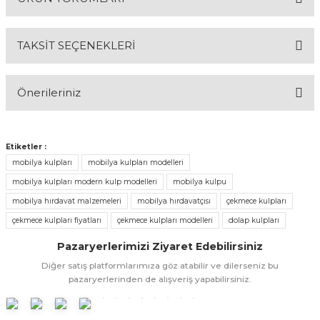
TAKSİT SEÇENEKLERİ
& Keskiler
Bu ürüne ilk yorumu siz yapın!
Önerileriniz
Yorum Yaz
ı & Bijon Anahtarları
Bu ürünün fiyat bilgisi, resim, ürün açıklamalarında ve diğer
konularda yetersiz gördüğünüz noktaları öneri formunu
Etiketler :
 & Atölye Dolapları
kullanarak tarafımıza iletebilirsiniz.
mobilya kulpları
mobilya kulpları modelleri
Görüş ve önerileriniz için teşekkür ederiz.
mobilya kulpları modern kulp modelleri
mobilya kulpu
mobilya hırdavat malzemeleri
mobilya hırdavatçısı
çekmece kulpları
Ürün resmi kalitesiz, bozuk veya görüntülenemiyor.
çekmece kulpları fiyatları
çekmece kulpları modelleri
dolap kulpları
Ürün açıklamasında eksik bilgiler bulunuyor.
Pazaryerlerimizi Ziyaret Edebilirsiniz
Ürün bilgilerinde hatalar bulunuyor.
Diğer satış platformlarımıza göz atabilir ve dilerseniz bu
Ürün fiyatı diğer sitelerden daha pahalı.
pazaryerlerinden de alışveriş yapabilirsiniz.
Bu ürüne benzer farklı alternatifler olmalı.