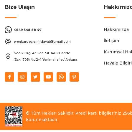
Bize Ulaşın
Hakkımız
Hakkımızda
0549 548 88 49
İletişim
erenkardeslerhirdavat@gmail.com
Kurumsal Hab
İvedik Org. Arı San. Sit. 1482.Cadde
(Eski 708) No:2-4 Yenimahalle / Ankara
Havale Bildi
© Tüm Hakları Saklıdır. Kredi kartı bilgileriniz 256bi
korunmaktadır.