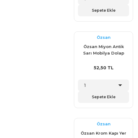
Sepete Ekle
Özsan
Özsan Miyon Antik
Sarı Mobilya Dolap
Çekmece Kulp 128
mm
52,50 TL
Sepete Ekle
Özsan
Özsan Krom Kapı Yer