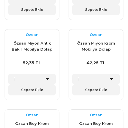
Sepete Ekle
Sepete Ekle
Özsan
Özsan
Özsan Miyon Antik
Özsan Miyon Krom
Bakır Mobilya Dolap
Mobilya Dolap
Çekmece Kulp 128
Çekmece Kulp 96 mm
mm
52,35 TL
42,25 TL
Sepete Ekle
Sepete Ekle
Özsan
Özsan
Özsan Boy Krom
Özsan Boy Krom