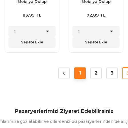
Mobilya Dolap
Mobilya Dolap
Çekmece Kulp 160
Çekmece Kulp 128
mm
mm
83,95 TL
72,89 TL
Sepete Ekle
Sepete Ekle
1
2
3
Pazaryerlerimizi Ziyaret Edebilirsiniz
mlarımıza göz atabilir ve dilerseniz bu pazaryerlerinden de alışv