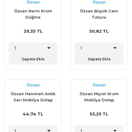
Özsan
Özsan
Özsan Narin Krom
Özsan Büyük Cam
Düğme
Tutucu
29,35 TL
50,82 TL
Sepete Ekle
Sepete Ekle
Özsan
Özsan
Özsan Hanımeli Antik
Özsan Miyon Krom
Sarı Mobilya Dolap
Mobilya Dolap
Çekmece Kulp 128
Çekmece Kulp 128
mm
mm
44,74 TL
53,25 TL