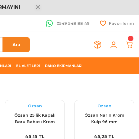
RMAYIN!
0549 548 88 49
Favorilerim
Ara
NLARI
EL ALETLERİ
PANO EKİPMANLARI
Özsan
Özsan
Özsan 25 lik Kapalı
Özsan Narin Krom
Boru Babası Krom
Kulp 96 mm
(Dolap Boru Flanşı)
45,15 TL
45,25 TL