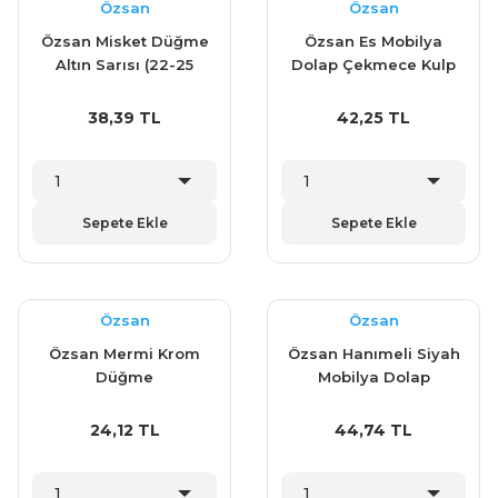
Özsan
Özsan
Özsan Misket Düğme
Özsan Es Mobilya
Altın Sarısı (22-25
Dolap Çekmece Kulp
mm)
Krom 96 mm
38,39 TL
42,25 TL
Sepete Ekle
Sepete Ekle
Özsan
Özsan
Özsan Mermi Krom
Özsan Hanımeli Siyah
Düğme
Mobilya Dolap
Çekmece Kulp 128
mm
24,12 TL
44,74 TL