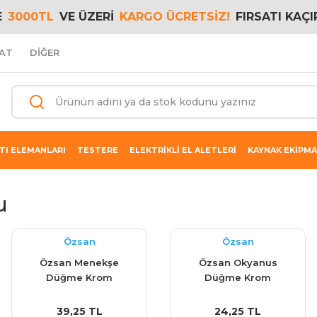
E
3000TL
VE ÜZERİ
KARGO ÜCRETSİZ!
FIRSATI KAÇI
AT
DİĞER
TI ELEMANLARI
TESTERE
ELEKTRİKLİ EL ALETLERİ
KAYNAK EKİPMA
u
Özsan
Özsan
Özsan Menekşe
Özsan Okyanus
Düğme Krom
Düğme Krom
39,25 TL
24,25 TL