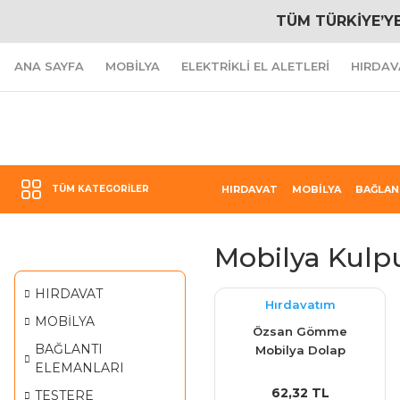
TÜM TÜRKİYE’Y
ANA SAYFA
MOBİLYA
ELEKTRİKLİ EL ALETLERİ
HIRDAV
TÜM KATEGORILER
HIRDAVAT
MOBİLYA
BAĞLAN
Mobilya Kulp
HIRDAVAT
Hırdavatım
MOBİLYA
Özsan Gömme
BAĞLANTI
Mobilya Dolap
ELEMANLARI
Çekmece Krom Kulp
96 mm
62,32 TL
TESTERE