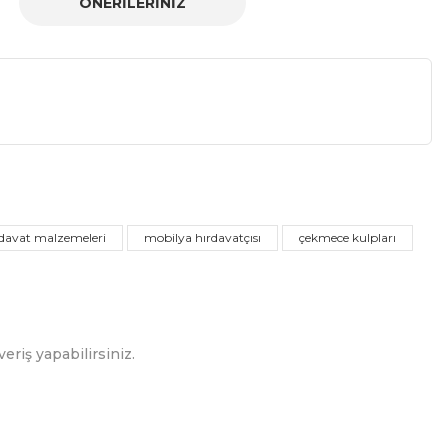
ÖNERILERINIZ
a iletebilirsiniz.
davat malzemeleri
mobilya hırdavatçısı
çekmece kulpları
eriş yapabilirsiniz.