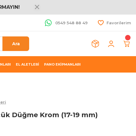
RMAYIN!
0549 548 88 49
Favorilerim
Ara
NLARI
EL ALETLERİ
PANO EKİPMANLARI
eri
çük Düğme Krom (17-19 mm)