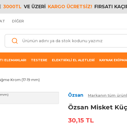
E
3000TL
VE ÜZERİ
KARGO ÜCRETSİZ!
FIRSATI KAÇI
AT
DİĞER
TI ELEMANLARI
TESTERE
ELEKTRİKLİ EL ALETLERİ
KAYNAK EKİPMA
üğme Krom (17-19 mm)
Özsan
Markanın tüm ürünl
Özsan Misket Kü
30,15 TL