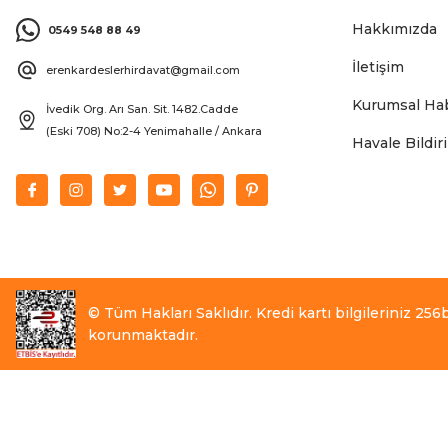
Hakkımızda
0549 548 88 49
İletişim
erenkardeslerhirdavat@gmail.com
Kurumsal Hab
İvedik Org. Arı San. Sit. 1482.Cadde
(Eski 708) No:2-4 Yenimahalle / Ankara
Havale Bildi
© Tüm Hakları Saklıdır. Kredi kartı bilgileriniz 256bi
korunmaktadır.