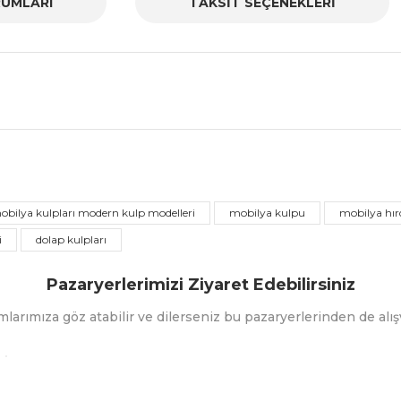
UMLARI
TAKSİT SEÇENEKLERİ
nularda yetersiz gördüğünüz noktaları öneri formunu kullanarak tarafımız
Bu ürüne ilk yorumu siz yapın!
obilya kulpları modern kulp modelleri
mobilya kulpu
mobilya hır
i
dolap kulpları
Yorum Yaz
Pazaryerlerimizi Ziyaret Edebilirsiniz
mlarımıza göz atabilir ve dilerseniz bu pazaryerlerinden de alışv