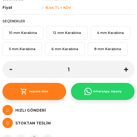
ünleri
 Bantları
ı
Fiyat
8,44 TL + KDV
SEÇENEKLER
ra Çeşitleri
10 mm Karabina
12 mm Karabina
4 mm Karabina
Tİ UÇ ÇEŞİTLERİ
ı
5 mm Karabina
6 mm Karabina
8 mm Karabina
ı
örü
Sepete Ekle
WhatsApp Sipariş
rı
HIZLI GÖNDERI
inaları
STOKTAN TESLIM