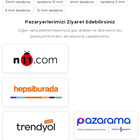
10mm karabina
karabina 10 mm
4mm karabina
karabina 5 mm
6 mm karabina
12 mm karabina
Ürün resmi kalitesiz, bozuk veya görüntülenemiyor.
Pazaryerlerimizi Ziyaret Edebilirsiniz
Ürün açıklamasında eksik bilgiler bulunuyor.
Diğer satış platformlarımıza göz atabilir ve dilerseniz bu
Ürün bilgilerinde hatalar bulunuyor.
pazaryerlerinden de alışveriş yapabilirsiniz.
Ürün fiyatı diğer sitelerden daha pahalı.
Bu ürüne benzer farklı alternatifler olmalı.
Gönder