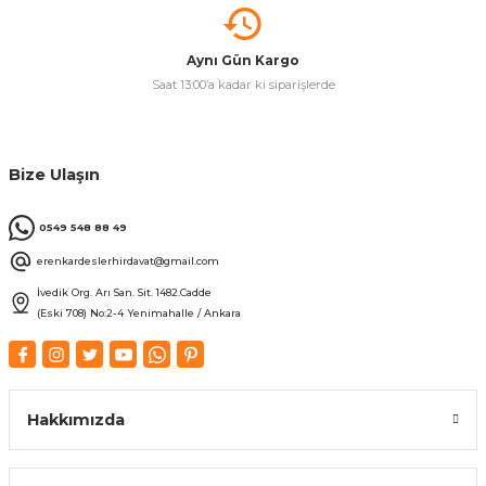
Aynı Gün Kargo
Saat 13:00’a kadar ki siparişlerde
Bize Ulaşın
0549 548 88 49
erenkardeslerhirdavat@gmail.com
İvedik Org. Arı San. Sit. 1482.Cadde
(Eski 708) No:2-4 Yenimahalle / Ankara
Hakkımızda