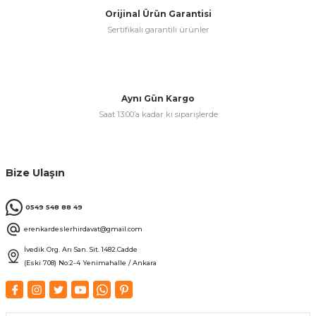
Orijinal Ürün Garantisi
Sertifikalı garantili ürünler
& Keskiler
Aynı Gün Kargo
Saat 13:00’a kadar ki siparişlerde
ı & Bijon Anahtarları
 & Atölye Dolapları
Bize Ulaşın
0549 548 88 49
erenkardeslerhirdavat@gmail.com
İvedik Org. Arı San. Sit. 1482.Cadde
(Eski 708) No:2-4 Yenimahalle / Ankara