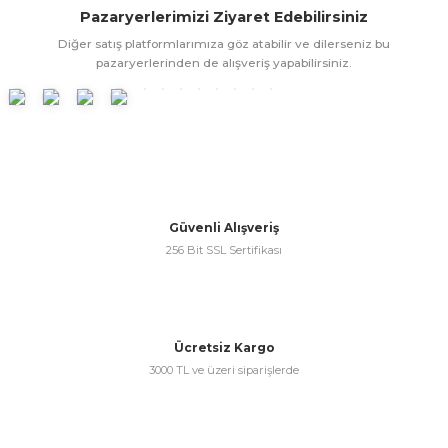
Pazaryerlerimizi Ziyaret Edebilirsiniz
ünleri
 Bantları
ı
Diğer satış platformlarımıza göz atabilir ve dilerseniz bu
pazaryerlerinden de alışveriş yapabilirsiniz.
ra Çeşitleri
Tİ UÇ ÇEŞİTLERİ
ı
ı
örü
Güvenli Alışveriş
256 Bit SSL Sertifikası
rı
Ücretsiz Kargo
inaları
3000 TL ve üzeri siparişlerde