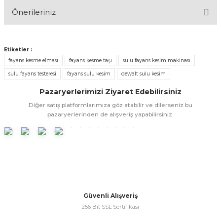
Önerileriniz
Yorum Yaz
& Keskiler
Bu ürünün fiyat bilgisi, resim, ürün açıklamalarında ve diğer
konularda yetersiz gördüğünüz noktaları öneri formunu
Etiketler :
kullanarak tarafımıza iletebilirsiniz.
fayans kesme elması
fayans kesme taşı
sulu fayans kesim makinası
Görüş ve önerileriniz için teşekkür ederiz.
sulu fayans testeresi
fayans sulu kesim
dewalt sulu kesim
ı & Bijon Anahtarları
Ürün resmi kalitesiz, bozuk veya görüntülenemiyor.
Pazaryerlerimizi Ziyaret Edebilirsiniz
 & Atölye Dolapları
Diğer satış platformlarımıza göz atabilir ve dilerseniz bu
Ürün açıklamasında eksik bilgiler bulunuyor.
pazaryerlerinden de alışveriş yapabilirsiniz.
Ürün bilgilerinde hatalar bulunuyor.
Ürün fiyatı diğer sitelerden daha pahalı.
Bu ürüne benzer farklı alternatifler olmalı.
Güvenli Alışveriş
256 Bit SSL Sertifikası
Gönder