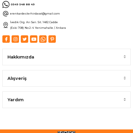
0549 548 88 49
erenkardeslerhirdavat@gmail.com
İvedik Org. Arı San. Sit. 1482.Cadde
(Eski 708) No:2-4 Yenimahalle / Ankara
Hakkımızda
Alışveriş
Yardım