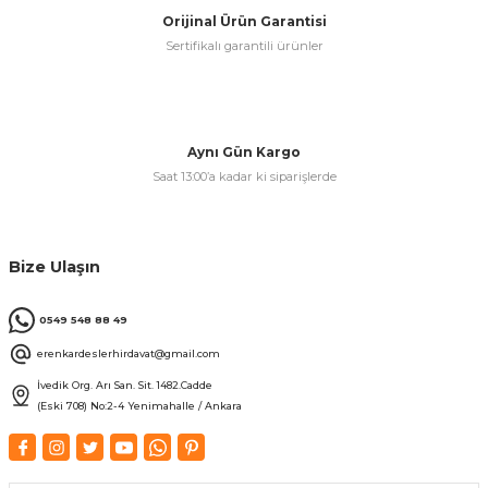
Orijinal Ürün Garantisi
Sertifikalı garantili ürünler
& Keskiler
Aynı Gün Kargo
Saat 13:00’a kadar ki siparişlerde
ı & Bijon Anahtarları
 & Atölye Dolapları
Bize Ulaşın
0549 548 88 49
erenkardeslerhirdavat@gmail.com
İvedik Org. Arı San. Sit. 1482.Cadde
(Eski 708) No:2-4 Yenimahalle / Ankara