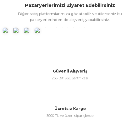
Pazaryerlerimizi Ziyaret Edebilirsiniz
ünleri
 Bantları
ı
Diğer satış platformlarımıza göz atabilir ve dilerseniz bu
pazaryerlerinden de alışveriş yapabilirsiniz.
ra Çeşitleri
Tİ UÇ ÇEŞİTLERİ
ı
ı
örü
Güvenli Alışveriş
256 Bit SSL Sertifikası
rı
Ücretsiz Kargo
inaları
3000 TL ve üzeri siparişlerde