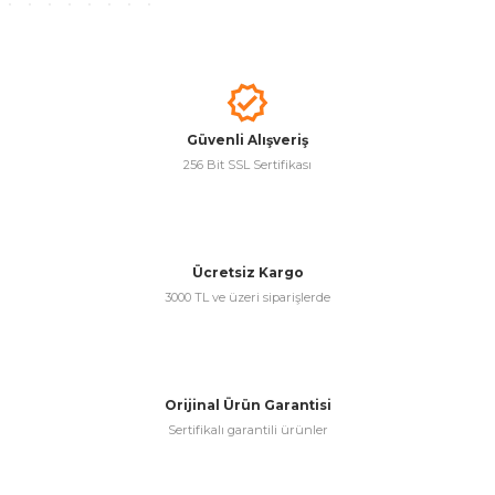
& Keskiler
Güvenli Alışveriş
256 Bit SSL Sertifikası
ı & Bijon Anahtarları
 & Atölye Dolapları
Ücretsiz Kargo
3000 TL ve üzeri siparişlerde
Orijinal Ürün Garantisi
Sertifikalı garantili ürünler