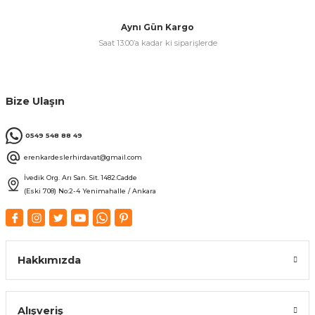
Aynı Gün Kargo
Saat 13:00’a kadar ki siparişlerde
Bize Ulaşın
0549 548 88 49
erenkardeslerhirdavat@gmail.com
İvedik Org. Arı San. Sit. 1482.Cadde
(Eski 708) No:2-4 Yenimahalle / Ankara
Hakkımızda
Alışveriş