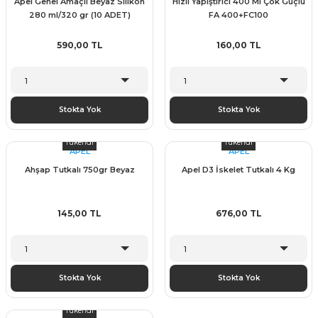
Apel Genel Amaçlı Beyaz Silikon
Hızlı Yapıştırıcı 400 Ml Çok Güçlü
280 ml/320 gr (10 ADET)
FA 400+FC100
590,00 TL
160,00 TL
Stokta Yok
Stokta Yok
Tükendi
Tükendi
APEL
APEL
Ahşap Tutkalı 750gr Beyaz
Apel D3 İskelet Tutkalı 4 Kg
145,00 TL
676,00 TL
Stokta Yok
Stokta Yok
Tükendi