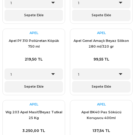
Sepete Ekle
Sepete Ekle
& Keskiler
APEL
APEL
Apel Pf 310 Poliüretan Köpük
Apel Genel Amaçlı Beyaz Silikon
750 ml
280 ml/320 gr
ı & Bijon Anahtarları
219,50 TL
99,55 TL
 & Atölye Dolapları
Sepete Ekle
Sepete Ekle
APEL
APEL
Wg 203 Apel Masif/Beyaz Tutkal
Apel BK40 Pas Sökücü
25 Kg
Koruyucu 400ml
3.250,00 TL
137,54 TL