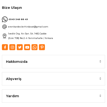
Bize Ulaşın
0549 548 88 49
erenkardeslerhirdavat@gmail.com
İvedik Org. Arı San. Sit. 1482.Cadde
(Eski 708) No:2-4 Yenimahalle / Ankara
Hakkımızda
Alışveriş
Yardım