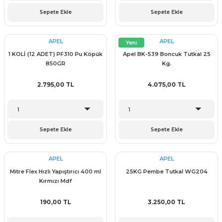
ünleri
 Bantları
ı
Sepete Ekle
Sepete Ekle
ra Çeşitleri
APEL
APEL
Yeni
1 KOLİ (12 ADET) PF310 Pu Köpük
Apel BK-539 Boncuk Tutkal 25
Tİ UÇ ÇEŞİTLERİ
ı
850GR
Kg.
ı
2.795,00 TL
4.075,00 TL
örü
Sepete Ekle
Sepete Ekle
rı
APEL
APEL
Mitre Flex Hızlı Yapıştırıcı 400 ml
25KG Pembe Tutkal WG204
Kırmızı Mdf
inaları
190,00 TL
3.250,00 TL