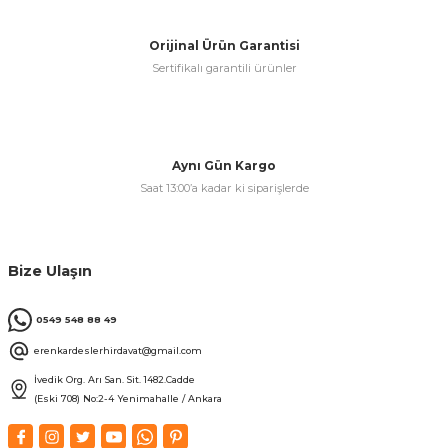
Orijinal Ürün Garantisi
& Keskiler
Sertifikalı garantili ürünler
ı & Bijon Anahtarları
Aynı Gün Kargo
Saat 13:00’a kadar ki siparişlerde
 & Atölye Dolapları
Bize Ulaşın
0549 548 88 49
erenkardeslerhirdavat@gmail.com
İvedik Org. Arı San. Sit. 1482.Cadde
(Eski 708) No:2-4 Yenimahalle / Ankara