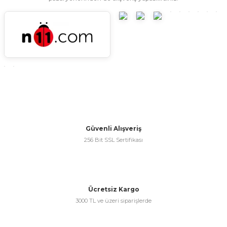
ünleri
 Bantları
ı
ra Çeşitleri
Tİ UÇ ÇEŞİTLERİ
ı
ı
örü
Güvenli Alışveriş
256 Bit SSL Sertifikası
rı
inaları
Ücretsiz Kargo
3000 TL ve üzeri siparişlerde