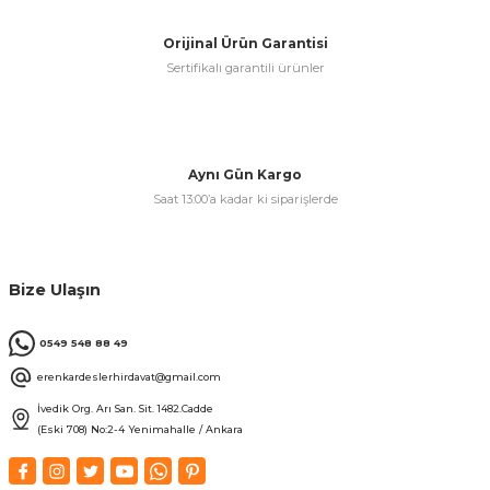
Orijinal Ürün Garantisi
Sertifikalı garantili ürünler
& Keskiler
Aynı Gün Kargo
ı & Bijon Anahtarları
Saat 13:00’a kadar ki siparişlerde
 & Atölye Dolapları
Bize Ulaşın
0549 548 88 49
erenkardeslerhirdavat@gmail.com
İvedik Org. Arı San. Sit. 1482.Cadde
(Eski 708) No:2-4 Yenimahalle / Ankara