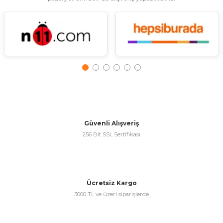
ünleri
 Bantları
ı
ra Çeşitleri
Tİ UÇ ÇEŞİTLERİ
ı
ı
örü
Güvenli Alışveriş
256 Bit SSL Sertifikası
rı
inaları
Ücretsiz Kargo
3000 TL ve üzeri siparişlerde