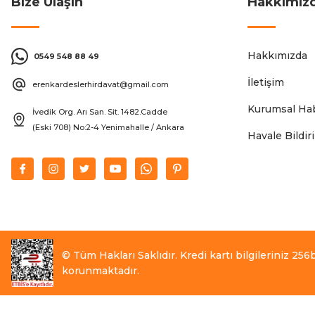
Bize Ulaşın
Hakkımız
Hakkımızda
0549 548 88 49
İletişim
erenkardeslerhirdavat@gmail.com
Kurumsal Hab
İvedik Org. Arı San. Sit. 1482.Cadde
(Eski 708) No:2-4 Yenimahalle / Ankara
Havale Bildi
© Tüm Hakları Saklıdır. Kredi kartı bilgileriniz 256bi
korunmaktadır.