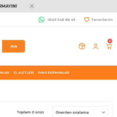
RMAYIN!
0549 548 88 49
Favorilerim
0
Ara
NLARI
EL ALETLERİ
PANO EKİPMANLARI
Toplam 0 ürün