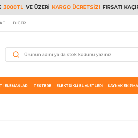
E
3000TL
VE ÜZERİ
KARGO ÜCRETSİZ!
FIRSATI KAÇI
AT
DİĞER
TI ELEMANLARI
TESTERE
ELEKTRİKLİ EL ALETLERİ
KAYNAK EKİPMA