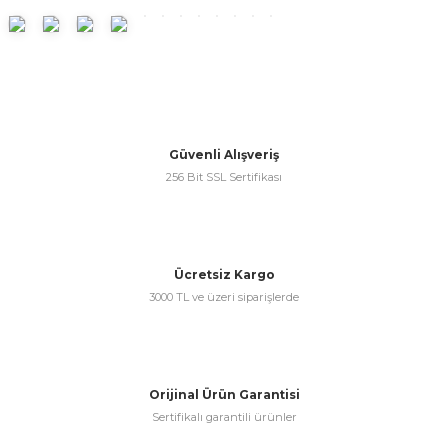
ünleri
 Bantları
ı
ra Çeşitleri
Tİ UÇ ÇEŞİTLERİ
ı
Güvenli Alışveriş
ı
256 Bit SSL Sertifikası
örü
Ücretsiz Kargo
3000 TL ve üzeri siparişlerde
rı
inaları
Orijinal Ürün Garantisi
Sertifikalı garantili ürünler