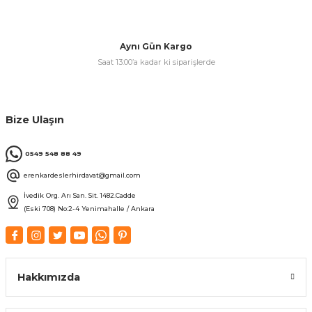
& Keskiler
Aynı Gün Kargo
Saat 13:00’a kadar ki siparişlerde
ı & Bijon Anahtarları
Bize Ulaşın
 & Atölye Dolapları
0549 548 88 49
erenkardeslerhirdavat@gmail.com
İvedik Org. Arı San. Sit. 1482.Cadde
(Eski 708) No:2-4 Yenimahalle / Ankara
Hakkımızda