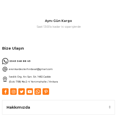
& Keskiler
Aynı Gün Kargo
Saat 13:00’a kadar ki siparişlerde
ı & Bijon Anahtarları
Bize Ulaşın
 & Atölye Dolapları
0549 548 88 49
erenkardeslerhirdavat@gmail.com
İvedik Org. Arı San. Sit. 1482.Cadde
(Eski 708) No:2-4 Yenimahalle / Ankara
Hakkımızda