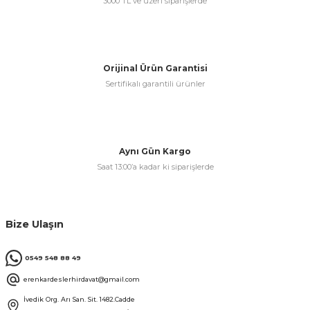
3000 TL ve üzeri siparişlerde
& Keskiler
Orijinal Ürün Garantisi
Sertifikalı garantili ürünler
ı & Bijon Anahtarları
 & Atölye Dolapları
Aynı Gün Kargo
Saat 13:00’a kadar ki siparişlerde
Bize Ulaşın
0549 548 88 49
erenkardeslerhirdavat@gmail.com
İvedik Org. Arı San. Sit. 1482.Cadde