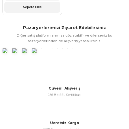
ünleri
 Bantları
ı
Sepete Ekle
ra Çeşitleri
Pazaryerlerimizi Ziyaret Edebilirsiniz
Tİ UÇ ÇEŞİTLERİ
ı
Diğer satış platformlarımıza göz atabilir ve dilerseniz bu
pazaryerlerinden de alışveriş yapabilirsiniz.
ı
örü
Güvenli Alışveriş
rı
256 Bit SSL Sertifikası
inaları
Ücretsiz Kargo