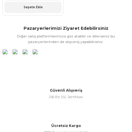
ünleri
 Bantları
ı
Sepete Ekle
ra Çeşitleri
Pazaryerlerimizi Ziyaret Edebilirsiniz
Tİ UÇ ÇEŞİTLERİ
ı
Diğer satış platformlarımıza göz atabilir ve dilerseniz bu
pazaryerlerinden de alışveriş yapabilirsiniz.
ı
örü
Güvenli Alışveriş
rı
256 Bit SSL Sertifikası
inaları
Ücretsiz Kargo