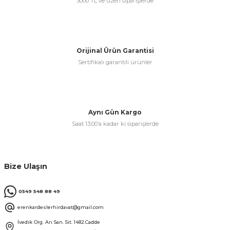
3000 TL ve üzeri siparişlerde
& Keskiler
Orijinal Ürün Garantisi
Sertifikalı garantili ürünler
ı & Bijon Anahtarları
 & Atölye Dolapları
Aynı Gün Kargo
Saat 13:00’a kadar ki siparişlerde
Bize Ulaşın
0549 548 88 49
erenkardeslerhirdavat@gmail.com
İvedik Org. Arı San. Sit. 1482.Cadde