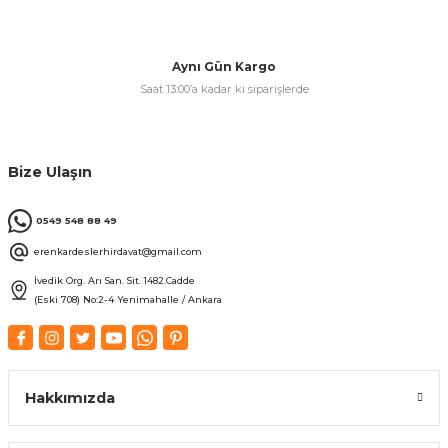
& Keskiler
Aynı Gün Kargo
Saat 13:00’a kadar ki siparişlerde
ı & Bijon Anahtarları
Bize Ulaşın
 & Atölye Dolapları
0549 548 88 49
erenkardeslerhirdavat@gmail.com
İvedik Org. Arı San. Sit. 1482.Cadde
(Eski 708) No:2-4 Yenimahalle / Ankara
Hakkımızda