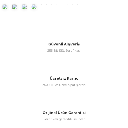
ünleri
 Bantları
ı
ra Çeşitleri
Tİ UÇ ÇEŞİTLERİ
ı
Güvenli Alışveriş
ı
256 Bit SSL Sertifikası
örü
Ücretsiz Kargo
3000 TL ve üzeri siparişlerde
rı
inaları
Orijinal Ürün Garantisi
Sertifikalı garantili ürünler