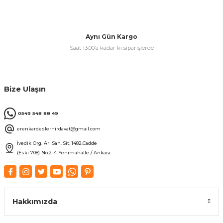
& Keskiler
Aynı Gün Kargo
Saat 13:00’a kadar ki siparişlerde
ı & Bijon Anahtarları
Bize Ulaşın
 & Atölye Dolapları
0549 548 88 49
erenkardeslerhirdavat@gmail.com
İvedik Org. Arı San. Sit. 1482.Cadde
(Eski 708) No:2-4 Yenimahalle / Ankara
Hakkımızda