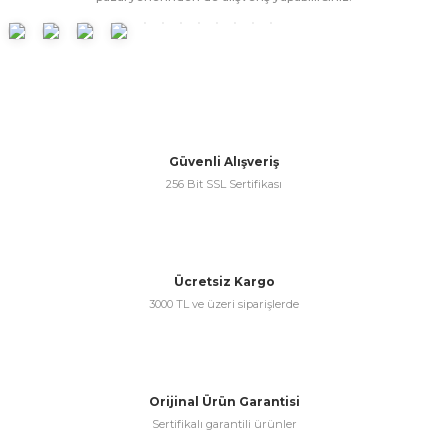
ünleri
 Bantları
ı
ra Çeşitleri
Tİ UÇ ÇEŞİTLERİ
ı
Güvenli Alışveriş
ı
256 Bit SSL Sertifikası
örü
Ücretsiz Kargo
3000 TL ve üzeri siparişlerde
rı
inaları
Orijinal Ürün Garantisi
Sertifikalı garantili ürünler