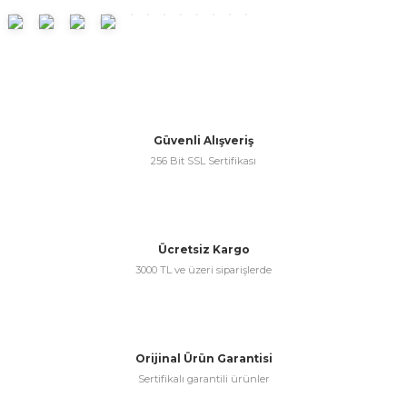
ünleri
 Bantları
ı
ra Çeşitleri
Tİ UÇ ÇEŞİTLERİ
ı
Güvenli Alışveriş
ı
256 Bit SSL Sertifikası
örü
Ücretsiz Kargo
3000 TL ve üzeri siparişlerde
rı
inaları
Orijinal Ürün Garantisi
Sertifikalı garantili ürünler