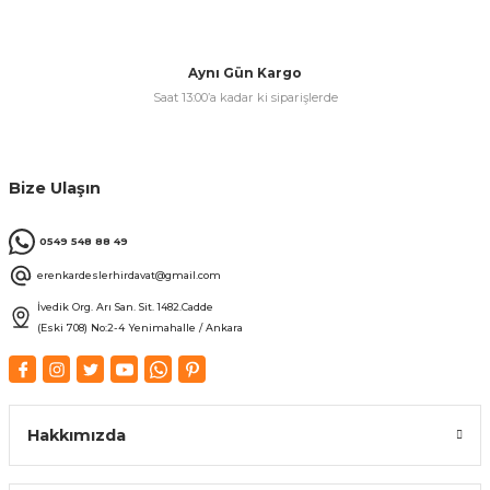
& Keskiler
Aynı Gün Kargo
Saat 13:00’a kadar ki siparişlerde
ı & Bijon Anahtarları
Bize Ulaşın
 & Atölye Dolapları
0549 548 88 49
erenkardeslerhirdavat@gmail.com
İvedik Org. Arı San. Sit. 1482.Cadde
(Eski 708) No:2-4 Yenimahalle / Ankara
Hakkımızda