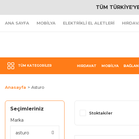
TÜM TÜRKİYE’Y
ANA SAYFA
MOBİLYA
ELEKTRİKLİ EL ALETLERİ
HIRDAV
TÜM KATEGORILER
HIRDAVAT
MOBİLYA
BAĞLAN
Anasayfa
Asturo
Seçimleriniz
Stoktakiler
Marka
asturo