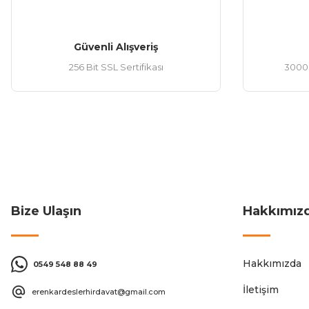
Güvenli Alışveriş
256 Bit SSL Sertifikası
3000 
Bize Ulaşın
Hakkımız
Hakkımızda
0549 548 88 49
İletişim
erenkardeslerhirdavat@gmail.com