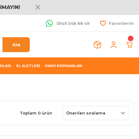
RMAYIN!
0549 548 88 49
Favorilerim
Ara
NLARI
EL ALETLERİ
PANO EKİPMANLARI
Toplam 0 ürün