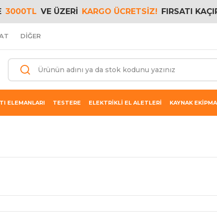
E
3000TL
VE ÜZERİ
KARGO ÜCRETSİZ!
FIRSATI KAÇI
AT
DİĞER
TI ELEMANLARI
TESTERE
ELEKTRİKLİ EL ALETLERİ
KAYNAK EKİPMA