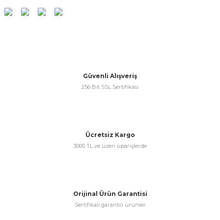
ünleri
 Bantları
ı
ra Çeşitleri
Tİ UÇ ÇEŞİTLERİ
ı
Güvenli Alışveriş
ı
256 Bit SSL Sertifikası
örü
Ücretsiz Kargo
3000 TL ve üzeri siparişlerde
rı
inaları
Orijinal Ürün Garantisi
Sertifikalı garantili ürünler