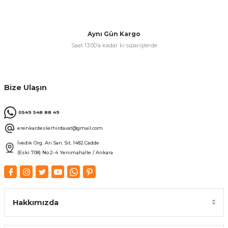
& Keskiler
Aynı Gün Kargo
Saat 13:00’a kadar ki siparişlerde
ı & Bijon Anahtarları
Bize Ulaşın
 & Atölye Dolapları
0549 548 88 49
erenkardeslerhirdavat@gmail.com
İvedik Org. Arı San. Sit. 1482.Cadde
(Eski 708) No:2-4 Yenimahalle / Ankara
Hakkımızda