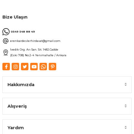
Bize Ulaşın
0549 548 88 49
erenkardeslerhirdavat@gmail.com
İvedik Org. Arı San. Sit. 1482.Cadde
(Eski 708) No:2-4 Yenimahalle / Ankara
Hakkımızda
Alışveriş
Yardım