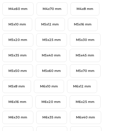
M4x60 mm
M4x70 mm
M4x8 mm
& Keskiler
M5x10 mm
M5x12 mm
M5x16 mm
M5x20 mm
M5x25 mm
M5x30 mm
ı & Bijon Anahtarları
M5x35 mm
M5x40 mm
M5x45 mm
 & Atölye Dolapları
M5x50 mm
M5x60 mm
M5x70 mm
M5x8 mm
M6x10 mm
M6x12 mm
M6x16 mm
M6x20 mm
M6x25 mm
M6x30 mm
M6x35 mm
M6x40 mm