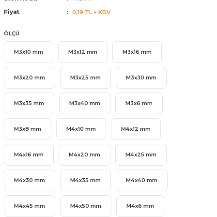
ünleri
 Bantları
ı
Fiyat
0,19 TL + KDV
ÖLÇÜ
ra Çeşitleri
M3x10 mm
M3x12 mm
M3x16 mm
Tİ UÇ ÇEŞİTLERİ
ı
M3x20 mm
M3x25 mm
M3x30 mm
ı
M3x35 mm
M3x40 mm
M3x6 mm
örü
M3x8 mm
M4x10 mm
M4x12 mm
rı
M4x16 mm
M4x20 mm
M4x25 mm
inaları
M4x30 mm
M4x35 mm
M4x40 mm
M4x45 mm
M4x50 mm
M4x6 mm