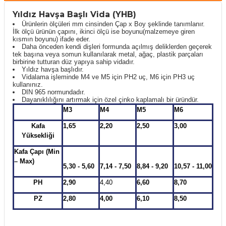
Yıldız Havşa Başlı Vida (YHB)
Ürünlerin ölçüleri mm cinsinden Çap x Boy şeklinde tanımlanır.
İlk ölçü ürünün çapını, ikinci ölçü ise boyunu(malzemeye giren
kısmın boyunu) ifade eder.
Daha önceden kendi dişleri formunda açılmış deliklerden geçerek
tek başına veya somun kullanılarak metal, ağaç, plastik parçaları
birbirine tutturan düz yapıya sahip vidadır.
Yıldız havşa başlıdır.
Vidalama işleminde M4 ve M5 için PH2 uç, M6 için PH3 uç
kullanınız.
DIN 965 normundadır.
Dayanıklılığını artırmak için özel çinko kaplamalı bir üründür.
M3
M4
M5
M6
Kafa
1,65
2,20
2,50
3,00
Yüksekliği
Kafa Çapı (Min
– Max)
5,30 - 5,60
7,14 - 7,50
8,84 - 9,20
10,57 - 11,00
PH
2,90
4,40
6,60
8,70
PZ
2,80
4,00
6,10
8,50