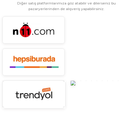
Diğer satış platformlarımıza göz atabilir ve dilerseniz bu
Ürün fiyatı diğer sitelerden daha pahalı.
pazaryerlerinden de alışveriş yapabilirsiniz.
Bu ürüne benzer farklı alternatifler olmalı.
Gönder