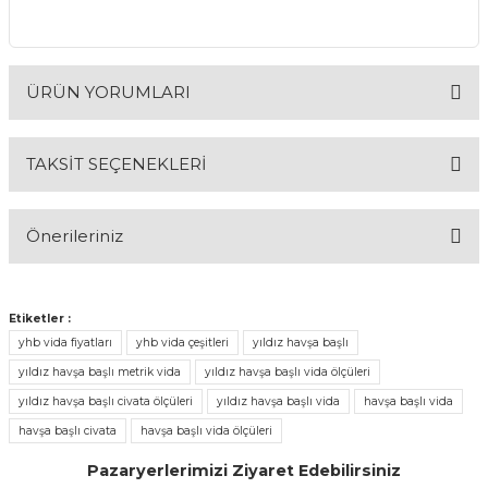
ÜRÜN YORUMLARI
TAKSİT SEÇENEKLERİ
Bu ürüne ilk yorumu siz yapın!
Önerileriniz
Yorum Yaz
Bu ürünün fiyat bilgisi, resim, ürün açıklamalarında ve diğer
konularda yetersiz gördüğünüz noktaları öneri formunu
Etiketler :
kullanarak tarafımıza iletebilirsiniz.
yhb vida fiyatları
yhb vida çeşitleri
yıldız havşa başlı
Görüş ve önerileriniz için teşekkür ederiz.
yıldız havşa başlı metrik vida
yıldız havşa başlı vida ölçüleri
yıldız havşa başlı civata ölçüleri
yıldız havşa başlı vida
havşa başlı vida
Ürün resmi kalitesiz, bozuk veya görüntülenemiyor.
havşa başlı civata
havşa başlı vida ölçüleri
Ürün açıklamasında eksik bilgiler bulunuyor.
Pazaryerlerimizi Ziyaret Edebilirsiniz
Ürün bilgilerinde hatalar bulunuyor.