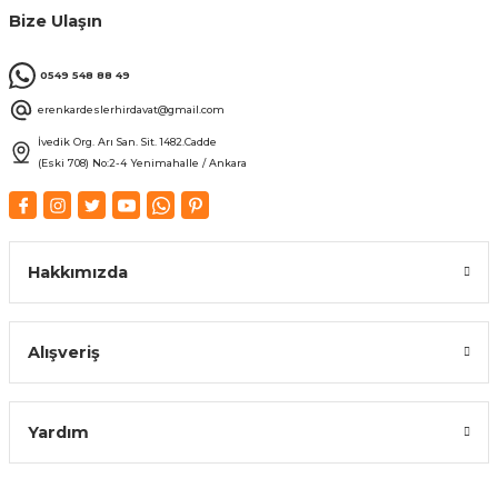
Bize Ulaşın
0549 548 88 49
erenkardeslerhirdavat@gmail.com
İvedik Org. Arı San. Sit. 1482.Cadde
(Eski 708) No:2-4 Yenimahalle / Ankara
Hakkımızda
Alışveriş
Yardım