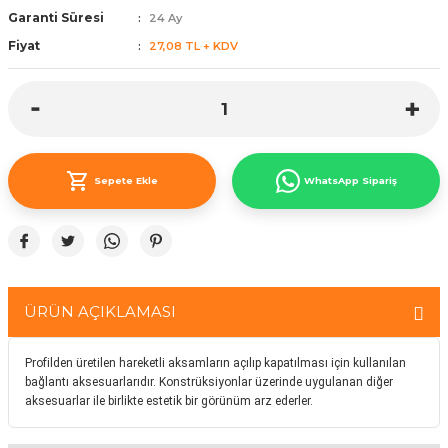
Garanti Süresi
24 Ay
ünleri
 Bantları
ı
Fiyat
27,08 TL + KDV
ra Çeşitleri
Tİ UÇ ÇEŞİTLERİ
ı
ı
Sepete Ekle
WhatsApp Sipariş
örü
ÜRÜN AÇIKLAMASI
rı
Profilden üretilen hareketli aksamların açılıp kapatılması için kullanılan
inaları
bağlantı aksesuarlarıdır. Konstrüksiyonlar üzerinde uygulanan diğer
aksesuarlar ile birlikte estetik bir görünüm arz ederler.