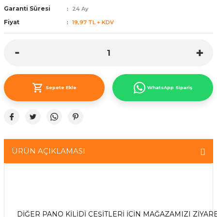
Garanti Süresi
24 Ay
ünleri
 Bantları
ı
Fiyat
19,97 TL + KDV
ra Çeşitleri
Tİ UÇ ÇEŞİTLERİ
ı
ı
Sepete Ekle
WhatsApp Sipariş
örü
ÜRÜN AÇIKLAMASI
rı
inaları
DİĞER PANO KİLİDİ ÇEŞİTLERİ İÇİN MAĞAZAMIZI ZİYAR