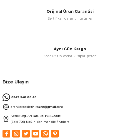
Orijinal Ürün Garantisi
Sertifikalı garantili ürünler
Aynı Gün Kargo
Saat 13:00’a kadar ki siparişlerde
Bize Ulaşın
0549 548 88 49
erenkardeslerhirdavat@gmail.com
İvedik Org. Arı San. Sit. 1482.Cadde
(Eski 708) No:2-4 Yenimahalle / Ankara