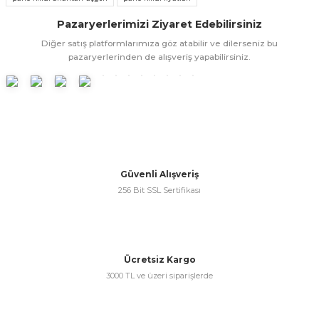
Ürün resmi kalitesiz, bozuk veya görüntülenemiyor.
Pazaryerlerimizi Ziyaret Edebilirsiniz
Ürün açıklamasında eksik bilgiler bulunuyor.
Diğer satış platformlarımıza göz atabilir ve dilerseniz bu
Ürün bilgilerinde hatalar bulunuyor.
pazaryerlerinden de alışveriş yapabilirsiniz.
Ürün fiyatı diğer sitelerden daha pahalı.
Bu ürüne benzer farklı alternatifler olmalı.
Güvenli Alışveriş
Gönder
256 Bit SSL Sertifikası
Ücretsiz Kargo
3000 TL ve üzeri siparişlerde