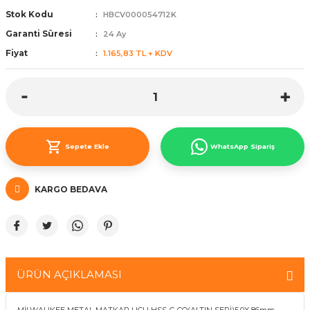
Stok Kodu
HBCV000054712K
ünleri
 Bantları
ı
Garanti Süresi
24 Ay
ra Çeşitleri
Fiyat
1.165,83 TL + KDV
Tİ UÇ ÇEŞİTLERİ
ı
ı
Sepete Ekle
WhatsApp Sipariş
örü
KARGO BEDAVA
rı
inaları
ÜRÜN AÇIKLAMASI