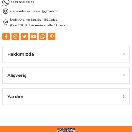
0549 548 88 49
erenkardeslerhirdavat@gmail.com
İvedik Org. Arı San. Sit. 1482.Cadde
(Eski 708) No:2-4 Yenimahalle / Ankara
Hakkımızda
Alışveriş
Yardım