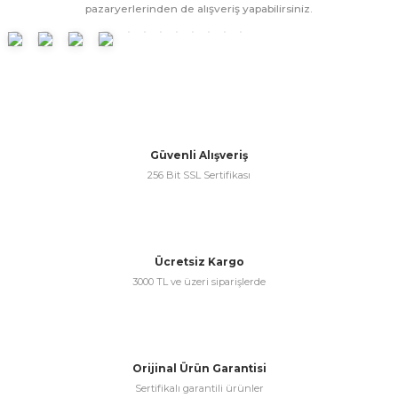
pazaryerlerinden de alışveriş yapabilirsiniz.
Ürün bilgilerinde hatalar bulunuyor.
Ürün fiyatı diğer sitelerden daha pahalı.
Bu ürüne benzer farklı alternatifler olmalı.
Güvenli Alışveriş
256 Bit SSL Sertifikası
Gönder
Ücretsiz Kargo
3000 TL ve üzeri siparişlerde
Orijinal Ürün Garantisi
Sertifikalı garantili ürünler