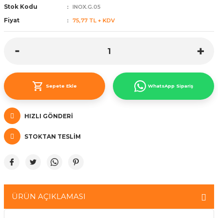
Stok Kodu
INOX.G.05
ünleri
 Bantları
ı
Fiyat
75,77 TL + KDV
ra Çeşitleri
Tİ UÇ ÇEŞİTLERİ
ı
ı
Sepete Ekle
WhatsApp Sipariş
örü
HIZLI GÖNDERI
STOKTAN TESLIM
rı
inaları
ÜRÜN AÇIKLAMASI