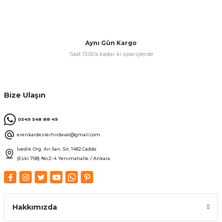
Aynı Gün Kargo
Saat 13:00’a kadar ki siparişlerde
Bize Ulaşın
0549 548 88 49
erenkardeslerhirdavat@gmail.com
İvedik Org. Arı San. Sit. 1482.Cadde
(Eski 708) No:2-4 Yenimahalle / Ankara
Hakkımızda