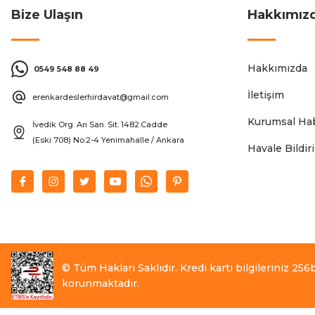
Bize Ulaşın
Hakkımız
Hakkımızda
0549 548 88 49
İletişim
erenkardeslerhirdavat@gmail.com
Kurumsal Hab
İvedik Org. Arı San. Sit. 1482.Cadde
(Eski 708) No:2-4 Yenimahalle / Ankara
Havale Bildi
© Tüm Hakları Saklıdır. Kredi kartı bilgileriniz 256bi
korunmaktadır.