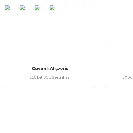
Bu ürüne benzer farklı alternatifler olmalı.
Yorum Yaz
Güvenli Alışveriş
256 Bit SSL Sertifikası
3000 