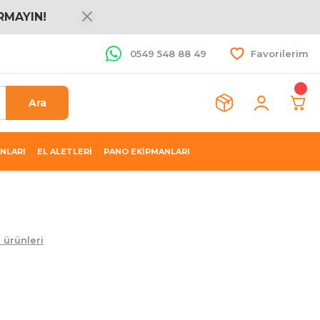
RMAYIN!
0549 548 88 49
Favorilerim
Ara
NLARI
EL ALETLERİ
PANO EKİPMANLARI
 ürünleri