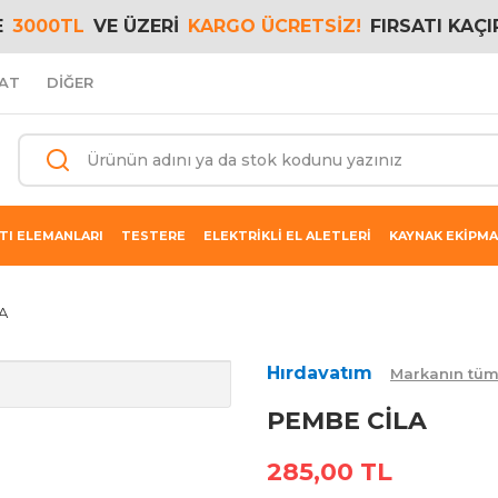
E
3000TL
VE ÜZERİ
KARGO ÜCRETSİZ!
FIRSATI KAÇI
AT
DİĞER
TI ELEMANLARI
TESTERE
ELEKTRİKLİ EL ALETLERİ
KAYNAK EKİPMA
A
Hırdavatım
Markanın tüm
PEMBE CİLA
285,00 TL