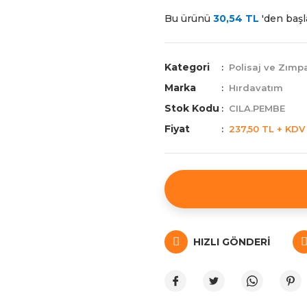
Bu ürünü
30,54 TL
'den başla
Kategori
Polisaj ve Zımpa
Marka
Hırdavatım
Stok Kodu
CILA.PEMBE
Fiyat
237,50 TL + KDV
HIZLI GÖNDERI