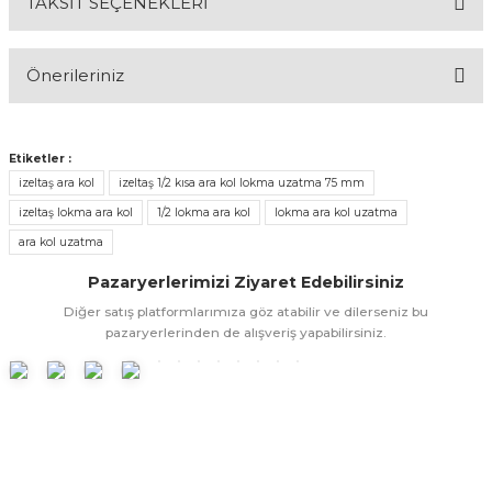
TAKSİT SEÇENEKLERİ
Bu ürüne ilk yorumu siz yapın!
& Keskiler
Önerileriniz
Yorum Yaz
Bu ürünün fiyat bilgisi, resim, ürün açıklamalarında ve diğer
konularda yetersiz gördüğünüz noktaları öneri formunu
Etiketler :
kullanarak tarafımıza iletebilirsiniz.
ı & Bijon Anahtarları
izeltaş ara kol
izeltaş 1/2 kısa ara kol lokma uzatma 75 mm
Görüş ve önerileriniz için teşekkür ederiz.
izeltaş lokma ara kol
1/2 lokma ara kol
lokma ara kol uzatma
 & Atölye Dolapları
ara kol uzatma
Ürün resmi kalitesiz, bozuk veya görüntülenemiyor.
Pazaryerlerimizi Ziyaret Edebilirsiniz
Ürün açıklamasında eksik bilgiler bulunuyor.
Diğer satış platformlarımıza göz atabilir ve dilerseniz bu
Ürün bilgilerinde hatalar bulunuyor.
pazaryerlerinden de alışveriş yapabilirsiniz.
Ürün fiyatı diğer sitelerden daha pahalı.
Bu ürüne benzer farklı alternatifler olmalı.