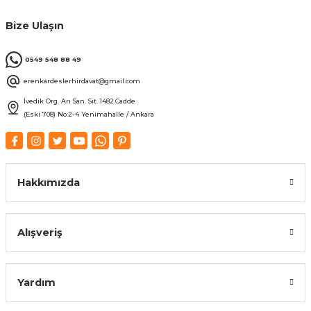
Bize Ulaşın
0549 548 88 49
erenkardeslerhirdavat@gmail.com
İvedik Org. Arı San. Sit. 1482.Cadde
(Eski 708) No:2-4 Yenimahalle / Ankara
Hakkımızda
Alışveriş
Yardım