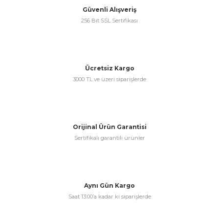
Güvenli Alışveriş
Gönder
256 Bit SSL Sertifikası
Ücretsiz Kargo
3000 TL ve üzeri siparişlerde
Orijinal Ürün Garantisi
Sertifikalı garantili ürünler
Aynı Gün Kargo
Saat 13:00’a kadar ki siparişlerde