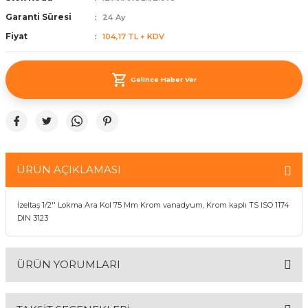
ünleri
 Bantları
ı
Garanti Süresi
24 Ay
Fiyat
104,17 TL + KDV
ra Çeşitleri
Gelince Haber Ver
Tİ UÇ ÇEŞİTLERİ
ı
ı
örü
ÜRÜN AÇIKLAMASI
İzeltaş 1/2'' Lokma Ara Kol 75 Mm Krom vanadyum, Krom kaplı TS ISO 1174
rı
DIN 3123
inaları
ÜRÜN YORUMLARI