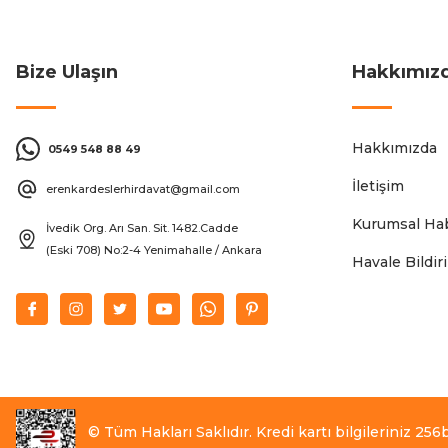
Bize Ulaşın
Hakkımız
Hakkımızda
0549 548 88 49
İletişim
erenkardeslerhirdavat@gmail.com
Kurumsal Hab
İvedik Org. Arı San. Sit. 1482.Cadde
(Eski 708) No:2-4 Yenimahalle / Ankara
Havale Bildi
© Tüm Hakları Saklıdır. Kredi kartı bilgileriniz 256bi