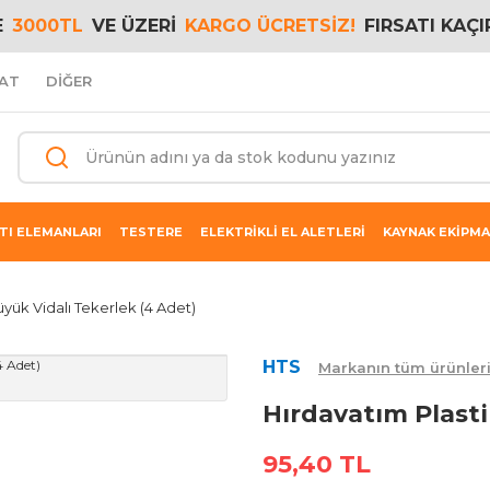
E
3000TL
VE ÜZERİ
KARGO ÜCRETSİZ!
FIRSATI KAÇI
AT
DİĞER
TI ELEMANLARI
TESTERE
ELEKTRİKLİ EL ALETLERİ
KAYNAK EKİPMA
üyük Vidalı Tekerlek (4 Adet)
HTS
Markanın tüm ürünler
Hırdavatım Plasti
95,40 TL