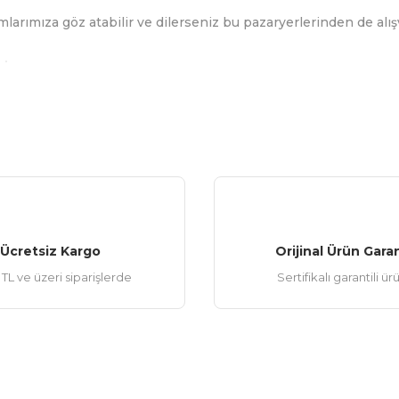
mlarımıza göz atabilir ve dilerseniz bu pazaryerlerinden de alışv
Gönder
Ücretsiz Kargo
Orijinal Ürün Garan
TL ve üzeri siparişlerde
Sertifikalı garantili ür