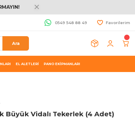
RMAYIN!
0549 548 88 49
Favorilerim
Ara
NLARI
EL ALETLERİ
PANO EKİPMANLARI
i
k Büyük Vidalı Tekerlek (4 Adet)