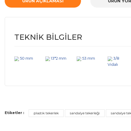
ÜRÜN AÇIKLAMASI
ÜRÜN YOR
TEKNİK BİLGİLER
50 mm
13*2 mm
53 mm
3/8
Vidalı
Bu ürünün fiyat bilgisi, resim, ürün açıklamalarında ve diğer ko
Görüş ve önerileriniz için teşekkür ederiz.
Etiketler :
plastik tekerlek
sandalye tekerleği
sandalye teke
Ürün resmi kalitesiz, bozuk veya görüntülenemiyor.
Ürün açıklamasında eksik bilgiler bulunuyor.