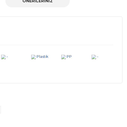
ÖNERILERINIZ
-
Plastik
PP
-
a iletebilirsiniz.