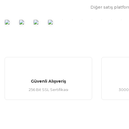
Diğer satış platfor
Ürün bilgilerinde hatalar bulunuyor.
Ürün fiyatı diğer sitelerden daha pahalı.
Bu ürüne benzer farklı alternatifler olmalı.
Güvenli Alışveriş
256 Bit SSL Sertifikası
3000 