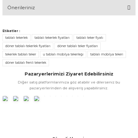
Önerileriniz
Yorum Yaz
& Keskiler
Bu ürünün fiyat bilgisi, resim, ürün açıklamalarında ve diğer
konularda yetersiz gördüğünüz noktaları öneri formunu
Etiketler :
kullanarak tarafımıza iletebilirsiniz.
tablalı tekerlek
tablalı tekerlek fiyatları
tablalı teker fiyatı
Görüş ve önerileriniz için teşekkür ederiz.
döner tablalı-tekerlek fiyatları
döner tablalı teker fiyatları
ı & Bijon Anahtarları
tekerlek tablalı teker
u tablalı mobilya tekerleği
tablalı mobilya tekeri
Ürün resmi kalitesiz, bozuk veya görüntülenemiyor.
döner tablalı frenli tekerlek
 & Atölye Dolapları
Ürün açıklamasında eksik bilgiler bulunuyor.
Pazaryerlerimizi Ziyaret Edebilirsiniz
Ürün bilgilerinde hatalar bulunuyor.
Diğer satış platformlarımıza göz atabilir ve dilerseniz bu
Ürün fiyatı diğer sitelerden daha pahalı.
pazaryerlerinden de alışveriş yapabilirsiniz.
Bu ürüne benzer farklı alternatifler olmalı.
Gönder