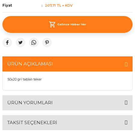
Fiyat
207,71 TL + KDV
ünleri
 Bantları
ı
ra Çeşitleri
Gelince Haber Ver
Tİ UÇ ÇEŞİTLERİ
ı
ı
ÜRÜN AÇIKLAMASI
örü
50x20 gri tablalı teker
rı
ÜRÜN YORUMLARI
inaları
TAKSİT SEÇENEKLERİ
Bu ürüne ilk yorumu siz yapın!