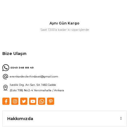
Aynı Gün Kargo
Saat 13:00’a kadar ki siparişlerde
Bize Ulaşın
0549 548 88 49
erenkardeslerhirdavat@gmail.com
İvedik Org. Arı San. Sit. 1482.Cadde
(Eski 708) No:2-4 Yenimahalle / Ankara
Hakkımızda