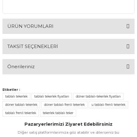
& Keskiler
ÜRÜN YORUMLARI
TAKSİT SEÇENEKLERİ
ı & Bijon Anahtarları
Bu ürüne ilk yorumu siz yapın!
 & Atölye Dolapları
Önerileriniz
Yorum Yaz
Bu ürünün fiyat bilgisi, resim, ürün açıklamalarında ve diğer
konularda yetersiz gördüğünüz noktaları öneri formunu
Etiketler :
kullanarak tarafımıza iletebilirsiniz.
tablalı tekerlek
tablalı tekerlek fiyatları
döner tablalı-tekerlek fiyatları
Görüş ve önerileriniz için teşekkür ederiz.
döner tablalı tekerlek
döner tablalı frenli tekerlek
u tablalı frenli tekerlek
tablalı frenli tekerlek
tekerlek tablalı teker
Ürün resmi kalitesiz, bozuk veya görüntülenemiyor.
Pazaryerlerimizi Ziyaret Edebilirsiniz
Ürün açıklamasında eksik bilgiler bulunuyor.
Diğer satış platformlarımıza göz atabilir ve dilerseniz bu
Ürün bilgilerinde hatalar bulunuyor.