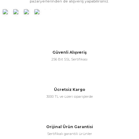
pazaryerlerinden de alışveriş yapabilirsiniz.
Ürün fiyatı diğer sitelerden daha pahalı.
Bu ürüne benzer farklı alternatifler olmalı.
Güvenli Alışveriş
Gönder
256 Bit SSL Sertifikası
Ücretsiz Kargo
3000 TL ve üzeri siparişlerde
Orijinal Ürün Garantisi
Sertifikalı garantili ürünler