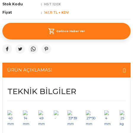
Stok Kodu
HST.120X
ünleri
 Bantları
ı
Fiyat
141,11 TL + KDV
ra Çeşitleri
Gelince Haber Ver
Tİ UÇ ÇEŞİTLERİ
ı
ı
örü
ÜRÜN AÇIKLAMASI
TEKNİK BİLGİLER
rı
inaları
40
14
49
-
33*39
27*30
4
25
mm
mm
mm
mm
mm
mm
kg