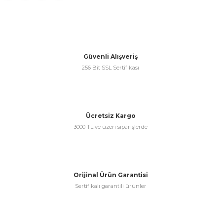
Bu ürüne benzer farklı alternatifler olmalı.
Güvenli Alışveriş
256 Bit SSL Sertifikası
Gönder
Ücretsiz Kargo
3000 TL ve üzeri siparişlerde
Orijinal Ürün Garantisi
Sertifikalı garantili ürünler