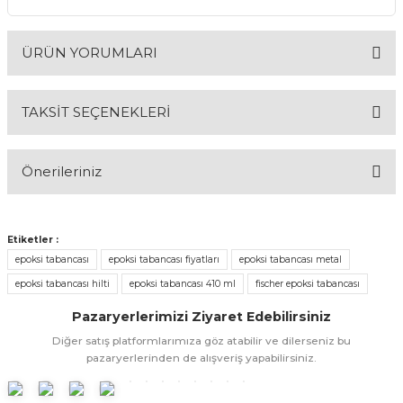
ÜRÜN YORUMLARI
& Keskiler
TAKSİT SEÇENEKLERİ
Bu ürüne ilk yorumu siz yapın!
ı & Bijon Anahtarları
Önerileriniz
Yorum Yaz
 & Atölye Dolapları
Bu ürünün fiyat bilgisi, resim, ürün açıklamalarında ve diğer
konularda yetersiz gördüğünüz noktaları öneri formunu
Etiketler :
kullanarak tarafımıza iletebilirsiniz.
epoksi tabancası
epoksi tabancası fiyatları
epoksi tabancası metal
Görüş ve önerileriniz için teşekkür ederiz.
epoksi tabancası hilti
epoksi tabancası 410 ml
fischer epoksi tabancası
Ürün resmi kalitesiz, bozuk veya görüntülenemiyor.
Pazaryerlerimizi Ziyaret Edebilirsiniz
Diğer satış platformlarımıza göz atabilir ve dilerseniz bu
Ürün açıklamasında eksik bilgiler bulunuyor.
pazaryerlerinden de alışveriş yapabilirsiniz.
Ürün bilgilerinde hatalar bulunuyor.
Ürün fiyatı diğer sitelerden daha pahalı.