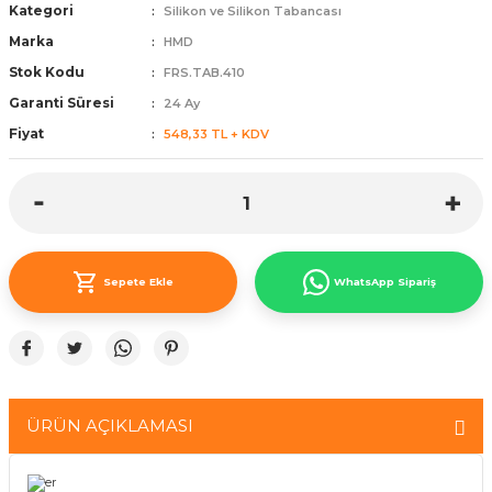
Kategori
Silikon ve Silikon Tabancası
ünleri
 Bantları
ı
Marka
HMD
Stok Kodu
FRS.TAB.410
ra Çeşitleri
Garanti Süresi
24 Ay
Tİ UÇ ÇEŞİTLERİ
ı
Fiyat
548,33 TL + KDV
ı
örü
Sepete Ekle
WhatsApp Sipariş
rı
inaları
ÜRÜN AÇIKLAMASI
er