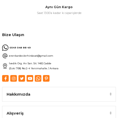
Aynı Gün Kargo
Saat 13:00’a kadar ki siparişlerde
Bize Ulaşın
0549 548 88 49
erenkardeslerhirdavat@gmail.com
İvedik Org. Arı San. Sit. 1482.Cadde
(Eski 708) No:2-4 Yenimahalle / Ankara
Hakkımızda
Alışveriş