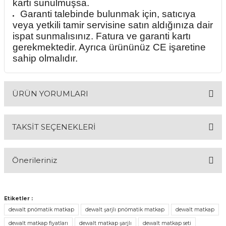
kartı sunulmuşsa.
Garanti talebinde bulunmak için, satıcıya
veya yetkili tamir servisine satın aldığınıza dair
ispat sunmalısınız. Fatura ve garanti kartı
gerekmektedir. Ayrıca ürününüz CE işaretine
sahip olmalıdır.
ÜRÜN YORUMLARI
TAKSİT SEÇENEKLERİ
Bu ürüne ilk yorumu siz yapın!
Önerileriniz
Yorum Yaz
Bu ürünün fiyat bilgisi, resim, ürün açıklamalarında ve diğer
konularda yetersiz gördüğünüz noktaları öneri formunu
Etiketler :
kullanarak tarafımıza iletebilirsiniz.
dewalt pnömatik matkap
dewalt şarjlı pnömatik matkap
dewalt matkap
Görüş ve önerileriniz için teşekkür ederiz.
dewalt matkap fiyatları
dewalt matkap şarjlı
dewalt matkap seti