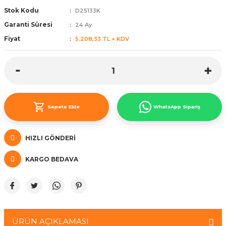
Stok Kodu
D25133K
ünleri
 Bantları
ı
Garanti Süresi
24 Ay
ra Çeşitleri
Fiyat
5.208,33 TL + KDV
Tİ UÇ ÇEŞİTLERİ
ı
ı
Sepete Ekle
WhatsApp Sipariş
örü
HIZLI GÖNDERI
KARGO BEDAVA
rı
inaları
ÜRÜN AÇIKLAMASI