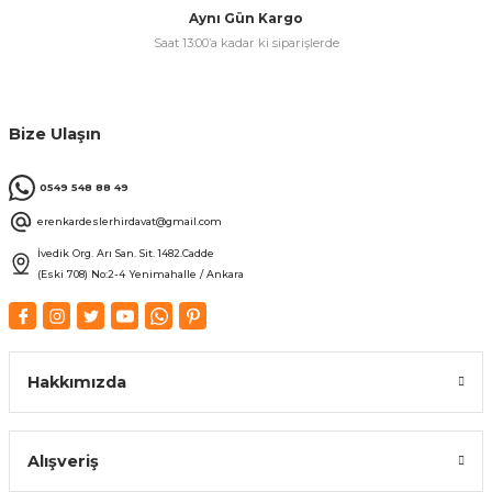
Aynı Gün Kargo
Saat 13:00’a kadar ki siparişlerde
Bize Ulaşın
0549 548 88 49
erenkardeslerhirdavat@gmail.com
İvedik Org. Arı San. Sit. 1482.Cadde
(Eski 708) No:2-4 Yenimahalle / Ankara
Hakkımızda
Alışveriş