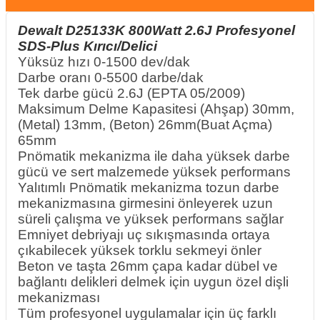
Dewalt D25133K 800Watt 2.6J Profesyonel
SDS-Plus Kırıcı/Delici
& Keskiler
Yüksüz hızı 0-1500 dev/dak
Darbe oranı 0-5500 darbe/dak
Tek darbe gücü 2.6J (EPTA 05/2009)
Maksimum Delme Kapasitesi (Ahşap) 30mm,
ı & Bijon Anahtarları
(Metal) 13mm, (Beton) 26mm(Buat Açma)
65mm
 & Atölye Dolapları
Pnömatik mekanizma ile daha yüksek darbe
gücü ve sert malzemede yüksek performans
Yalıtımlı Pnömatik mekanizma tozun darbe
mekanizmasına girmesini önleyerek uzun
süreli çalışma ve yüksek performans sağlar
Emniyet debriyajı uç sıkışmasında ortaya
çıkabilecek yüksek torklu sekmeyi önler
Beton ve taşta 26mm çapa kadar dübel ve
bağlantı delikleri delmek için uygun özel dişli
mekanizması
Tüm profesyonel uygulamalar için üç farklı