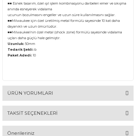
■■ Esnek tasarım, özel ışıl işlem kombinasyonu darbeleri emer ve sıkışma
anında esneyerek vidalama
ucunun bozulmasını engeller ve uzun süre kullanılmasını sağlar.
& Keskiler
■■Milwaukee için özel üretilmiş metal formülü sayesinde 10 kat daha
dayanıklı ve uzun ömürlüdür.
■■Milwaukee’nin özel metal (shock zone) formülü sayesinde vidalama
uçları daha güçlü hale gelmiştir.
Uzunluk:
50mm
ı & Bijon Anahtarları
Tedarik Şekli:
b
Paket Adedi:
10
 & Atölye Dolapları
ÜRÜN YORUMLARI
TAKSİT SEÇENEKLERİ
Bu ürüne ilk yorumu siz yapın!
Önerileriniz