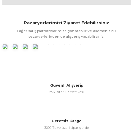
Yorum Yaz
Bu ürünün fiyat bilgisi, resim, ürün açıklamalarında ve diğer
konularda yetersiz gördüğünüz noktaları öneri formunu
Pazaryerlerimizi Ziyaret Edebilirsiniz
kullanarak tarafımıza iletebilirsiniz.
Görüş ve önerileriniz için teşekkür ederiz.
Diğer satış platformlarımıza göz atabilir ve dilerseniz bu
pazaryerlerinden de alışveriş yapabilirsiniz.
Ürün resmi kalitesiz, bozuk veya görüntülenemiyor.
Ürün açıklamasında eksik bilgiler bulunuyor.
Ürün bilgilerinde hatalar bulunuyor.
Ürün fiyatı diğer sitelerden daha pahalı.
Bu ürüne benzer farklı alternatifler olmalı.
Güvenli Alışveriş
256 Bit SSL Sertifikası
Gönder
Ücretsiz Kargo
3000 TL ve üzeri siparişlerde