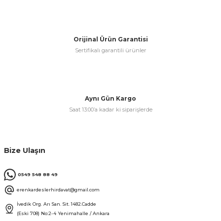
Orijinal Ürün Garantisi
Sertifikalı garantili ürünler
Aynı Gün Kargo
Saat 13:00’a kadar ki siparişlerde
Bize Ulaşın
0549 548 88 49
erenkardeslerhirdavat@gmail.com
İvedik Org. Arı San. Sit. 1482.Cadde
(Eski 708) No:2-4 Yenimahalle / Ankara