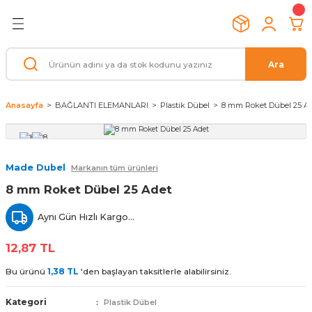
Geri Dön
Geri Dön
Geri Dön
Geri Dön
Geri Dön
Geri Dön
Geri Dön
Geri Dön
ELEMANLARI
 EL ALETLERİ
İPMANLARI
İ
MANLARI
İş Güvenlik Ürünleri
Genel Bakım Ürünleri
Civata / Vida / Setskur
Çelik Dübel
Paslanmaz (İnox) Civata Çeş
Clamp / Klemp Çeşitleri
Somun / Rondela / Pul
Gijon / Tij
Aksesuarlar
Kaynak Makinaları
Anahtarlar
Pano Menteşe ve Kilit Siste
Makine Ekipmanları (Bakalit
Ara
alzemeleri
ı
Setskur
arı
& Pense
 Kilit Sistemleri
Ayakkabı & Çizme
Bakım Spreyleri
Anahtar Başlı (Altı Köşe) Civata
Klipsli Çelik Dübel
İnox Anahtar Başlı Civata
Dikey Pozisyon Klempler
Pul
Galvaniz Kaplı Gijon
Aksesuar Setleri
Argon (TIG) Kaynak Makinası
Bir Ağız Taçlı Anahtar
Pano Kilit ve Anahatarları
Burçlu,Civatalı Kollar
Anasayfa
BAĞLANTI ELEMANLARI
Plastik Dübel
8 mm Roket Dübel 25 A
ri
to Askıları
arı ve Gazaltı Telleri
er
ları (Bakalit)
Baret
Silikon ve Silikon Tabancası
İmbus (Alyan Başlı)
Borulu Çelik Dübel
İnox Alyan Başlı İmbus Civata
Yatay Pozisyon Klempler
Somun
Paslanmaz Gijon
Delik Açma Testeresi
Gazaltı (MIG/MAG) Kaynak Mak.
Çatal Çakma Anahtar
Pano Menteşeleri
Sehpa Ayak
utkal
Malzemeleri
 Civata Çeşitleri
e Bıçaklar
 Kesme
Eldiven
Su Yalıtım Malzemeleri
Havşa Başlı İmbus
Gömlekli Çelik Dübel
İnox Havşa Başlı İmbus Civata
İtme-Çekme Pozisyon Klempler
Rondela
Mandren
Örtülü Elektrod Kaynak Makinası
Çatal İki Ağız Anahtar
Tezgah Tamponları
Made Dubel
Markanın tüm ürünleri
8 mm Roket Dübel 25 Adet
emeleri
eşitleri
Gözlük & Maske & Tulum
Temizlik Ürünleri
Yıldız Havşa Başlı Sunta Vidası
Kancalı Çelik Dübel
İnox Somun / Pul / Setskur
Kancalı Klempler
Matkap Uçları
Plazma Kesme Makinası
Cırcır Kombine Anahtar
Voland Kollar
Aynı Gün Hızlı Kargo...
 Ürünleri
a / Pul
Kulaklık
YSB - YHB Vida
Çakma Çelik Dübel
Lamalı Klempler
Mop Zımpara
Düz Yıldız Anahtar
12,87 TL
alz.
ı
Uyarı ve İkaz Ürünleri
Diğer Bağlantı Elemanları
S Tipi Çekmeli Dübel
Ağır Tip Klempler
Taşlama ve Kesiciler
Kombine Anahtar
Bu ürünü
1,38 TL
'den başlayan taksitlerle alabilirsiniz.
nleri
rmeler
Vidalama Aksesuarları
Yıldız İki Ağız Anahtar
Kategori
Plastik Dübel