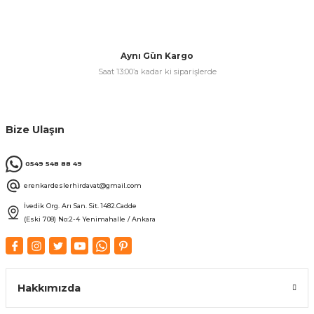
Aynı Gün Kargo
Saat 13:00’a kadar ki siparişlerde
Bize Ulaşın
0549 548 88 49
erenkardeslerhirdavat@gmail.com
İvedik Org. Arı San. Sit. 1482.Cadde
(Eski 708) No:2-4 Yenimahalle / Ankara
Hakkımızda