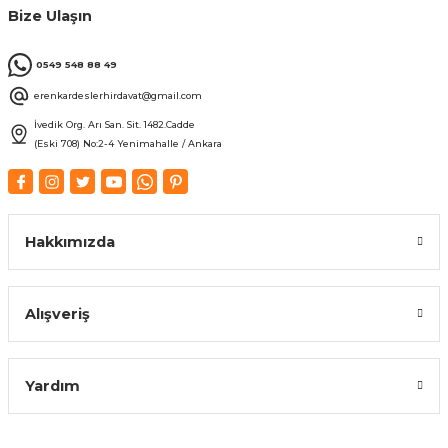
Bize Ulaşın
0549 548 88 49
erenkardeslerhirdavat@gmail.com
İvedik Org. Arı San. Sit. 1482.Cadde
(Eski 708) No:2-4 Yenimahalle / Ankara
Hakkımızda
Alışveriş
Yardım