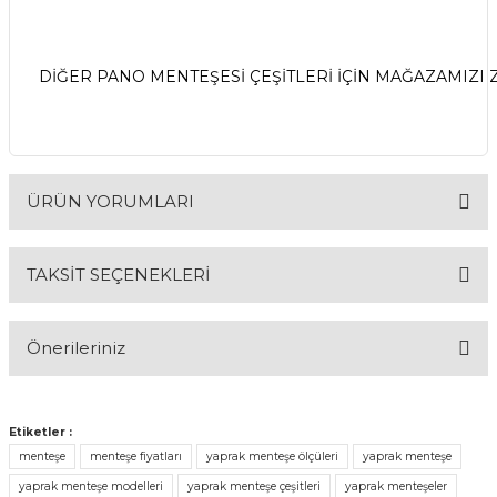
& Keskiler
DİĞER PANO MENTEŞESİ ÇEŞİTLERİ İÇİN MAĞAZAMIZI Z
ı & Bijon Anahtarları
ÜRÜN YORUMLARI
 & Atölye Dolapları
TAKSİT SEÇENEKLERİ
Bu ürüne ilk yorumu siz yapın!
Önerileriniz
Yorum Yaz
Bu ürünün fiyat bilgisi, resim, ürün açıklamalarında ve diğer
konularda yetersiz gördüğünüz noktaları öneri formunu
Etiketler :
kullanarak tarafımıza iletebilirsiniz.
menteşe
menteşe fiyatları
yaprak menteşe ölçüleri
yaprak menteşe
Görüş ve önerileriniz için teşekkür ederiz.
yaprak menteşe modelleri
yaprak menteşe çeşitleri
yaprak menteşeler