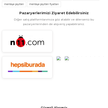
menteşe çeşitleri
menteşe çeşitleri fiyatları
Ürün resmi kalitesiz, bozuk veya görüntülenemiyor.
Pazaryerlerimizi Ziyaret Edebilirsiniz
Ürün açıklamasında eksik bilgiler bulunuyor.
Diğer satış platformlarımıza göz atabilir ve dilerseniz bu
Ürün bilgilerinde hatalar bulunuyor.
pazaryerlerinden de alışveriş yapabilirsiniz.
Ürün fiyatı diğer sitelerden daha pahalı.
Bu ürüne benzer farklı alternatifler olmalı.
Gönder
Güvenli Alışveriş