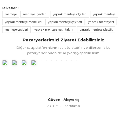
Bu ürünün fiyat bilgisi, resim, ürün açıklamalarında ve diğer
konularda yetersiz gördüğünüz noktaları öneri formunu
Etiketler :
kullanarak tarafımıza iletebilirsiniz.
menteşe
menteşe fiyatları
yaprak menteşe ölçüleri
yaprak menteşe
Görüş ve önerileriniz için teşekkür ederiz.
yaprak menteşe modelleri
yaprak menteşe çeşitleri
yaprak menteşeler
menteşe çeşitleri
yaprak menteşe nasıl takılır
yaprak menteşe plastik
Ürün resmi kalitesiz, bozuk veya görüntülenemiyor.
Pazaryerlerimizi Ziyaret Edebilirsiniz
Ürün açıklamasında eksik bilgiler bulunuyor.
Diğer satış platformlarımıza göz atabilir ve dilerseniz bu
Ürün bilgilerinde hatalar bulunuyor.
pazaryerlerinden de alışveriş yapabilirsiniz.
Ürün fiyatı diğer sitelerden daha pahalı.
Bu ürüne benzer farklı alternatifler olmalı.
Güvenli Alışveriş
Gönder
256 Bit SSL Sertifikası