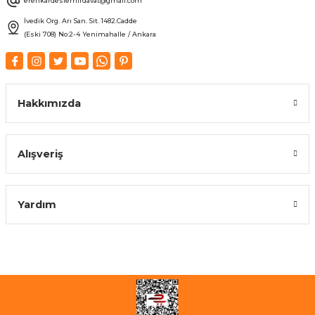
erenkardeslerhirdavat@gmail.com
İvedik Org. Arı San. Sit. 1482.Cadde
(Eski 708) No:2-4 Yenimahalle / Ankara
Hakkımızda
Alışveriş
Yardım