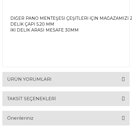
DİĞER PANO MENTEŞESİ ÇEŞİTLERİ İÇİN MAĞAZAMIZI Z
& Keskiler
DELİK ÇAPI 5.20 MM
İKİ DELİK ARASI MESAFE 30MM
ı & Bijon Anahtarları
 & Atölye Dolapları
ÜRÜN YORUMLARI
TAKSİT SEÇENEKLERİ
Bu ürüne ilk yorumu siz yapın!
Önerileriniz
Yorum Yaz