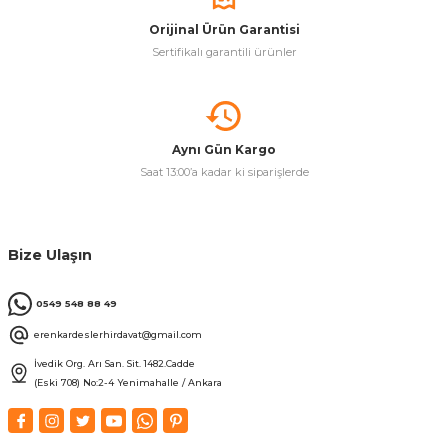
Orijinal Ürün Garantisi
Sertifikalı garantili ürünler
Aynı Gün Kargo
Saat 13:00’a kadar ki siparişlerde
Bize Ulaşın
0549 548 88 49
erenkardeslerhirdavat@gmail.com
İvedik Org. Arı San. Sit. 1482.Cadde
(Eski 708) No:2-4 Yenimahalle / Ankara