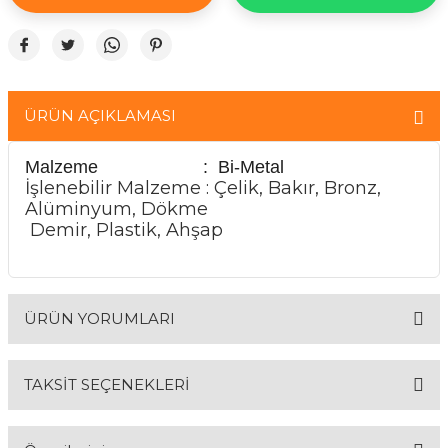
& Keskiler
ÜRÜN AÇIKLAMASI
ı & Bijon Anahtarları
Malzeme : Bi-Metal
İşlenebilir Malzeme : Çelik, Bakır, Bronz,
Alüminyum, Dökme
 & Atölye Dolapları
Demir, Plastik, Ahşap
ÜRÜN YORUMLARI
TAKSİT SEÇENEKLERİ
Bu ürüne ilk yorumu siz yapın!