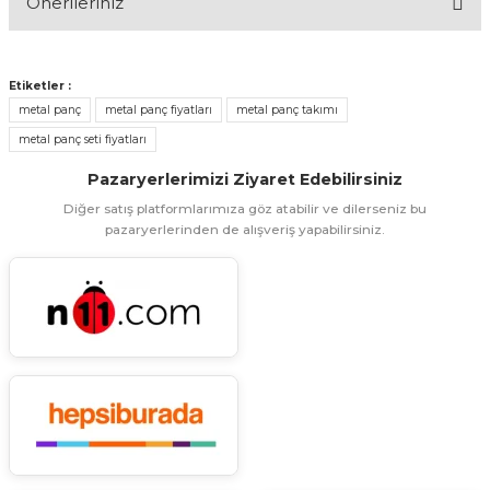
Önerileriniz
Yorum Yaz
Bu ürünün fiyat bilgisi, resim, ürün açıklamalarında ve diğer
konularda yetersiz gördüğünüz noktaları öneri formunu
Etiketler :
kullanarak tarafımıza iletebilirsiniz.
metal panç
metal panç fiyatları
metal panç takımı
Görüş ve önerileriniz için teşekkür ederiz.
metal panç seti fiyatları
Ürün resmi kalitesiz, bozuk veya görüntülenemiyor.
Pazaryerlerimizi Ziyaret Edebilirsiniz
Diğer satış platformlarımıza göz atabilir ve dilerseniz bu
Ürün açıklamasında eksik bilgiler bulunuyor.
pazaryerlerinden de alışveriş yapabilirsiniz.
Ürün bilgilerinde hatalar bulunuyor.
Ürün fiyatı diğer sitelerden daha pahalı.
Bu ürüne benzer farklı alternatifler olmalı.
Gönder