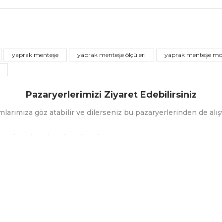
nularda yetersiz gördüğünüz noktaları öneri formunu kullanarak tarafımız
Bu ürüne ilk yorumu siz yapın!
yaprak menteşe
yaprak menteşe ölçüleri
yaprak menteşe mod
Yorum Yaz
Pazaryerlerimizi Ziyaret Edebilirsiniz
mlarımıza göz atabilir ve dilerseniz bu pazaryerlerinden de alışv
Gönder