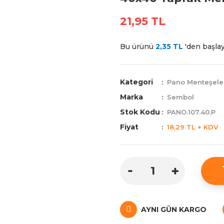
21,95 TL
Bu ürünü
2,35 TL
'den başlaya
Kategori
Pano Menteşele
Marka
Sembol
Stok Kodu
PANO.107.40.P
Fiyat
18,29 TL + KDV
AYNI GÜN KARGO