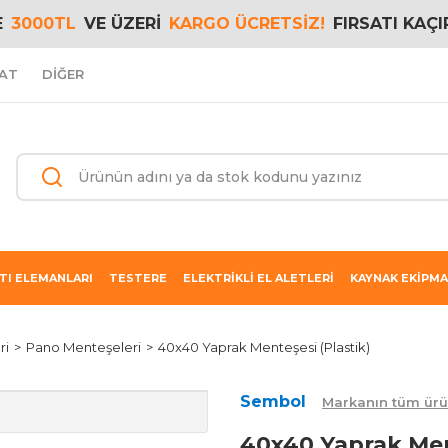
E
3000TL
VE ÜZERİ
KARGO ÜCRETSİZ!
FIRSATI KAÇI
AT
DİĞER
TI ELEMANLARI
TESTERE
ELEKTRİKLİ EL ALETLERİ
KAYNAK EKİPMA
ri
Pano Menteşeleri
40x40 Yaprak Menteşesi (Plastik)
Sembol
Markanın tüm ürü
40x40 Yaprak Men