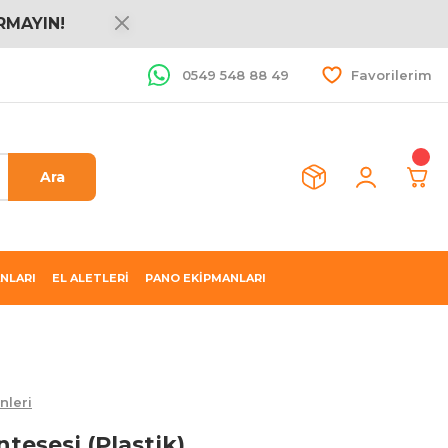
RMAYIN!
0549 548 88 49
Favorilerim
Ara
NLARI
EL ALETLERİ
PANO EKİPMANLARI
nleri
teşesi (Plastik)