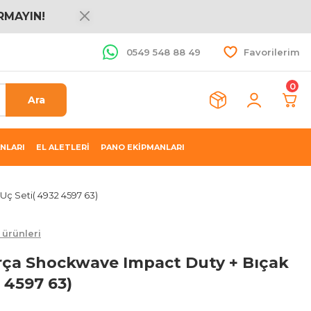
RMAYIN!
0549 548 88 49
Favorilerim
0
Ara
NLARI
EL ALETLERİ
PANO EKİPMANLARI
ç Seti( 4932 4597 63)
ürünleri
ça Shockwave Impact Duty + Bıçak
 4597 63)