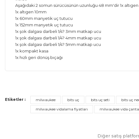
Aşağıdaki 2 somun sürücüsünün uzunluğu 48 mm'dir 1x altıg
1x altıgen 10mm
1x 60mm manyetik uç tutucu
1x 152mm manyetik uç tutucu
1x şok dalgası darbeli 1/4? 3mm matkap ucu
1x şok dalgası darbeli 1/4? 4mm matkap ucu
1x şok dalgası darbeli 1/4? 5mm matkap ucu
1x kompakt kasa
1x hızlı geri dönüş bıçağı
Bu ürünün fiyat bilgisi, resim, ürün açıklamalarında ve diğer ko
Görüş ve önerileriniz için teşekkür ederiz.
Etiketler :
milwaukee
bits uç
bits uç seti
bits uç ne
Ürün resmi kalitesiz, bozuk veya görüntülenemiyor.
milwaukee vidalama fiyatları
milwaukee vida çanta
Ürün açıklamasında eksik bilgiler bulunuyor.
Ürün bilgilerinde hatalar bulunuyor.
Diğer satış platfor
Ürün fiyatı diğer sitelerden daha pahalı.