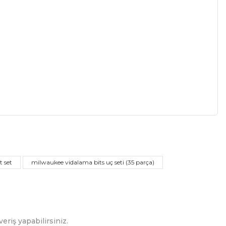
a iletebilirsiniz.
t set
milwaukee vidalama bits uç seti (35 parça)
eriş yapabilirsiniz.