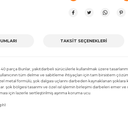
UMLARI
TAKSİT SEÇENEKLERİ
 parça Bunlar, yakıtdarbeli sürücülerle kullanılmak üzere tasarlanmı
llanıcının tüm delme ve sabitleme ihtiyaçları için tam birsistem çözü
zel metal formülü, şok dalgası uçlarını darbeden kaynaklanan şoklara ka
lar. şok bölgesi tasarımı ve özel ısıl işlemin birleşimi darbeleri emer 
ı için lazerle sertleştirilmiş aşınma koruma ucu.
xph1