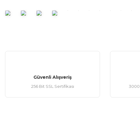
Bu ürüne benzer farklı alternatifler olmalı.
Güvenli Alışveriş
256 Bit SSL Sertifikası
3000 