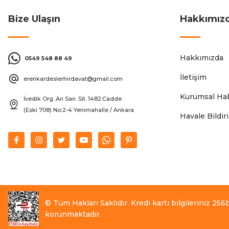
Bize Ulaşın
Hakkımız
Hakkımızda
0549 548 88 49
İletişim
erenkardeslerhirdavat@gmail.com
Kurumsal Hab
İvedik Org. Arı San. Sit. 1482.Cadde
(Eski 708) No:2-4 Yenimahalle / Ankara
Havale Bildi
© Tüm Hakları Saklıdır. Kredi kartı bilgileriniz 256bi
korunmaktadır.