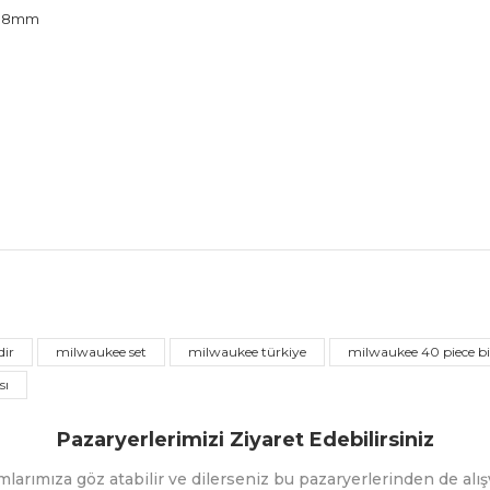
en 8mm
nularda yetersiz gördüğünüz noktaları öneri formunu kullanarak tarafımız
Bu ürüne ilk yorumu siz yapın!
dir
milwaukee set
milwaukee türkiye
milwaukee 40 piece bi
sı
Yorum Yaz
Pazaryerlerimizi Ziyaret Edebilirsiniz
mlarımıza göz atabilir ve dilerseniz bu pazaryerlerinden de alışv