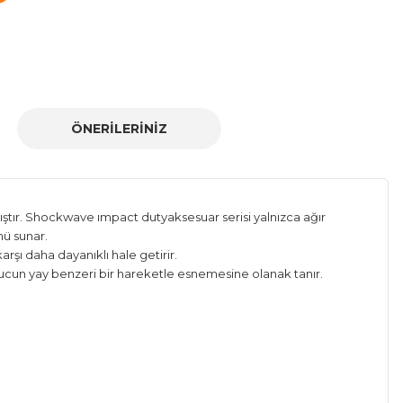
ÖNERILERINIZ
ştır. Shockwave ımpact dutyaksesuar serisi yalnızca ağır
mü sunar.
rşı daha dayanıklı hale getirir.
ve ucun yay benzeri bir hareketle esnemesine olanak tanır.