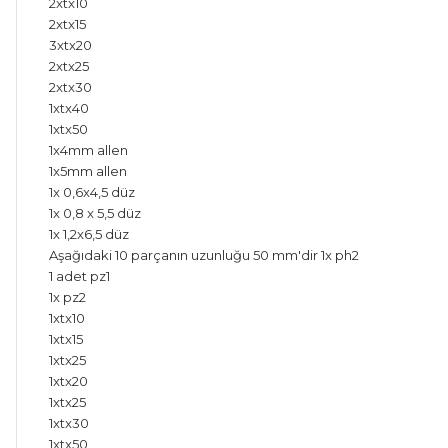
2xtx10
2xtx15
3xtx20
2xtx25
2xtx30
1xtx40
1xtx50
1x4mm allen
1x5mm allen
1x 0,6x4,5 düz
1x 0,8 x 5,5 düz
1x 1,2x6,5 düz
Aşağıdaki 10 parçanın uzunluğu 50 mm'dir 1x ph2
1 adet pz1
1x pz2
1xtx10
1xtx15
1xtx25
1xtx20
1xtx25
1xtx30
1xtx50