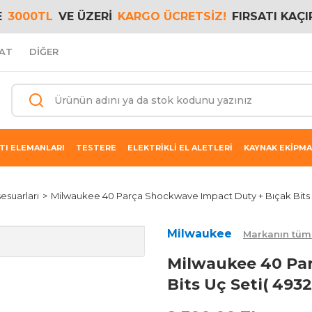
E
3000TL
VE ÜZERİ
KARGO ÜCRETSİZ!
FIRSATI KAÇI
AT
DİĞER
TI ELEMANLARI
TESTERE
ELEKTRİKLİ EL ALETLERİ
KAYNAK EKİPMA
esuarları
Milwaukee 40 Parça Shockwave Impact Duty + Bıçak Bits U
Milwaukee
Markanın tüm 
Milwaukee 40 Par
Bits Uç Seti( 4932