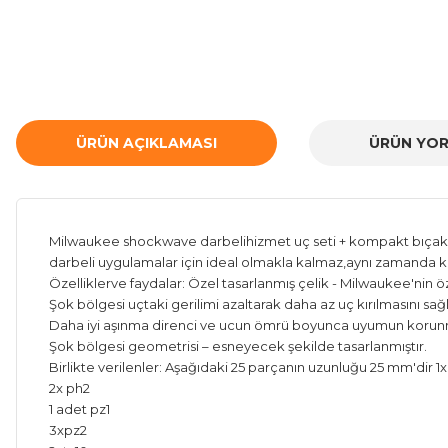
ÜRÜN AÇIKLAMASI
ÜRÜN YOR
Milwaukee shockwave darbelihizmet uç seti + kompakt bıçak 40
darbeli uygulamalar için ideal olmakla kalmaz,aynı zamanda ku
Özelliklerve faydalar: Özel tasarlanmış çelik - Milwaukee'nin ö
Şok bölgesi uçtaki gerilimi azaltarak daha az uç kırılmasını sağ
Daha iyi aşınma direnci ve ucun ömrü boyunca uyumun korunmas
Şok bölgesi geometrisi – esneyecek şekilde tasarlanmıştır.
Birlikte verilenler: Aşağıdaki 25 parçanın uzunluğu 25 mm'dir 1
2x ph2
1 adet pz1
3xpz2