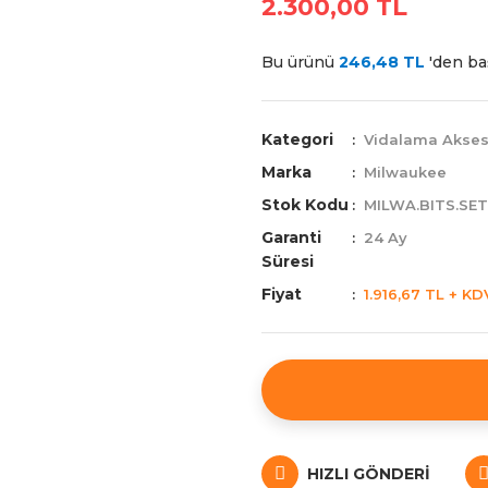
2.300,00 TL
Bu ürünü
246,48 TL
'den baş
Kategori
Vidalama Akses
Marka
Milwaukee
Stok Kodu
MILWA.BITS.SET
Garanti
24 Ay
Süresi
Fiyat
1.916,67 TL + KD
HIZLI GÖNDERI